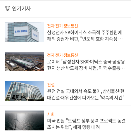
인기기사
전자·전기·정보통신
삼성전자 SK하이닉스 소극적 주주환원에
해외 증권가 비판, "반도체 호황 지속성 의
문"
전자·전기·정보통신
로이터 "삼성전자 SK하이닉스 중국 공장용
현지 생산 반도체 장비 시험, 미국 수출통제
대비"
건설
원전 건설 국내외서 속도 붙어, 삼성물산·현
대건설·대우건설에 다가오는 '약속의 시간'
사회
미국 법원 "트럼프 정부 풍력 프로젝트 동결
조치는 위법", 해제 명령 내려