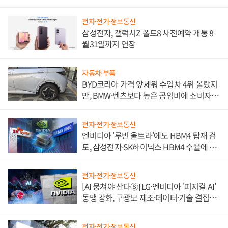
전자·전기·정보통신
삼성전자, 갤럭시Z 폴드8 사전예약 개통 8
월31일까지 연장
자동차·부품
BYD코리아 가격 앞세워 수입차 4위 올랐지
만, BMW·벤츠보다 높은 공임비에 소비자
불만 폭발
전자·전기·정보통신
엔비디아 '루빈 울트라'에도 HBM4 탑재 검
토, 삼성전자·SK하이닉스 HBM4 수율에 주
도권 갈린다
전자·전기·정보통신
[AI 뭉쳐야 산다⑧] LG·엔비디아 '피지컬 AI'
동맹 강화, 구광모 제조·데이터·기술 결집
해 종합 로보틱스 기업으로
전자·전기·정보통신