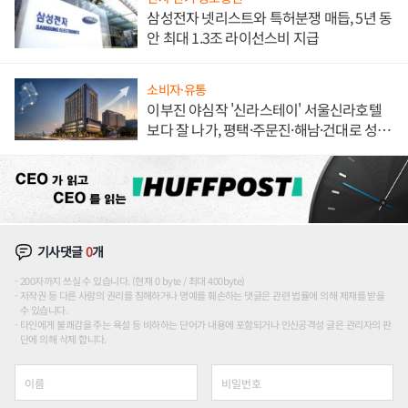
삼성전자 넷리스트와 특허분쟁 매듭, 5년 동
안 최대 1.3조 라이선스비 지급
소비자·유통
이부진 야심작 '신라스테이' 서울신라호텔
보다 잘 나가, 평택·주문진·해남·건대로 성
장판 더 넓힌다
기사댓글
0
개
200자까지 쓰실 수 있습니다. (현재 0 byte / 최대 400byte)
저작권 등 다른 사람의 권리를 침해하거나 명예를 훼손하는 댓글은 관련 법률에 의해 제재를 받을
수 있습니다.
타인에게 불쾌감을 주는 욕설 등 비하하는 단어가 내용에 포함되거나 인신공격성 글은 관리자의 판
단에 의해 삭제 합니다.