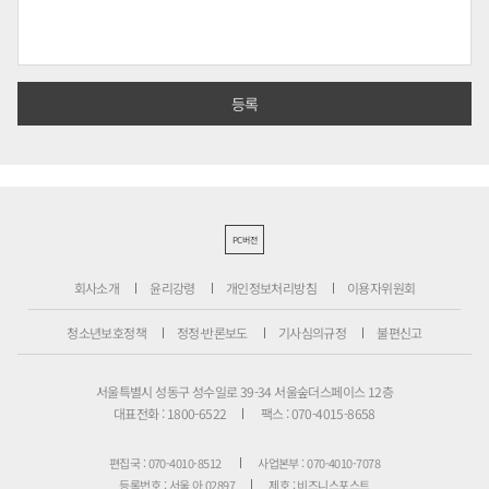
PC버전
회사소개
윤리강령
개인정보처리방침
이용자위원회
청소년보호정책
정정·반론보도
기사심의규정
불편신고
서울특별시 성동구 성수일로 39-34 서울숲더스페이스 12층
대표전화 : 1800-6522
팩스 : 070-4015-8658
편집국 : 070-4010-8512
사업본부 : 070-4010-7078
등록번호 : 서울 아 02897
제호 : 비즈니스포스트