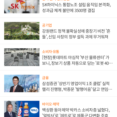
SK하이닉스 통합노조 설립 움직임 본격화,
성과급 체계 불만에 3500명 결집
공기업
강원랜드 정책 불확실성에 중장기 비전 '흔
들', 신임 사장의 정부 설득 과제 무거워져
소비자·유통
[현장] 롯데마트 야심작 '부산 물류센터' 가
보니, 장보기 상품 자동으로 담는 '로봇 400
대' 장관
금융
삼섬증권 '상반기 영업이익 1조 클럽' 실적
랠리 진행형, 박종문 '발행어음' 달고 연임 향
하나
바이오·제약
백상환 동아제약 박카스 소비자층 넓혔다,
'얼박사'로 '레트로'로 제품군 다변화 주효