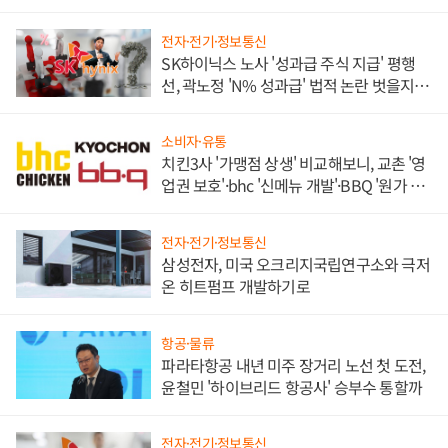
전자·전기·정보통신
SK하이닉스 노사 '성과급 주식 지급' 평행
선, 곽노정 'N% 성과급' 법적 논란 벗을지 주
목
소비자·유통
치킨3사 '가맹점 상생' 비교해보니, 교촌 '영
업권 보호'·bhc '신메뉴 개발'·BBQ '원가 부
담'
전자·전기·정보통신
삼성전자, 미국 오크리지국립연구소와 극저
온 히트펌프 개발하기로
항공·물류
파라타항공 내년 미주 장거리 노선 첫 도전,
윤철민 '하이브리드 항공사' 승부수 통할까
전자·전기·정보통신