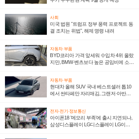
사회
미국 법원 "트럼프 정부 풍력 프로젝트 동
결 조치는 위법", 해제 명령 내려
자동차·부품
BYD코리아 가격 앞세워 수입차 4위 올랐
지만, BMW·벤츠보다 높은 공임비에 소비
자 불만 폭발
자동차·부품
현대차 올해 SUV 국내 베스트셀러 톱10
에서 싼타페만 자리매김, 그랜저·아반떼
'세단 쌍끌이'로 내수 방어
전자·전기·정보통신
아이폰18 '메모리 부족'에 출시 지연되나,
삼성디스플레이 LG디스플레이 LG이노
텍 '탈애플' 수익 다각화 속도