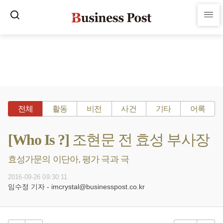
전체
활동
비전
사건
기타
어록
[Who Is ?] 조현문 전 효성 부사장
효성가문의 이단아, 평가 극과 극
2016-09-26 09:30:11
임수정 기자 - imcrystal@businesspost.co.kr