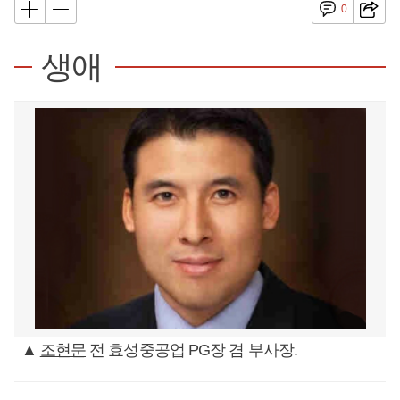
0
생애
▲
조현문
전 효성중공업 PG장 겸 부사장.