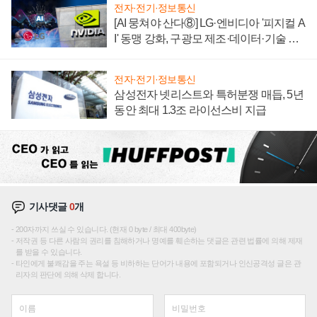
전자·전기·정보통신
[AI 뭉쳐야 산다⑧] LG·엔비디아 '피지컬 A
I' 동맹 강화, 구광모 제조·데이터·기술 결
집해 종합 로보틱스 기업으로
전자·전기·정보통신
삼성전자 넷리스트와 특허분쟁 매듭, 5년
동안 최대 1.3조 라이선스비 지급
기사댓글
0
개
200자까지 쓰실 수 있습니다. (현재 0 byte / 최대 400byte)
저작권 등 다른 사람의 권리를 침해하거나 명예를 훼손하는 댓글은 관련 법률에 의해 제재
를 받을 수 있습니다.
타인에게 불쾌감을 주는 욕설 등 비하하는 단어가 내용에 포함되거나 인신공격성 글은 관
리자의 판단에 의해 삭제 합니다.