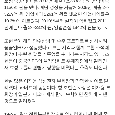
효성 중공업PG는 2007년 매출 1조3838억 원, 영업이익
1136억 원을 냈다. 매년 성장을 거듭해 2009년 매출 2조
3229억 원, 영업이익 2291억 원을 냈으면 영업이익률은
10.3%에 이르렀다. 2010년부터 실적이 악화됐고 2011
년에는 매출 2조232억 원, 영업손실 1842억 원을 냈다.
조현문
이 해외 인수합병 및 수주 프로젝트를 성사시켜
중공업PG가 성장했다고 보는 시각과 함께 부친 조석래
회장이 뿌린 씨앗을 거두었을 뿐이라는 시각도 있다.
조
현문
이 중공업PG의 실적악화로 후계경쟁에서 밀리면
서 효성그룹과 결별에 영향을 미쳤다는 추측도 나온다.
한살 많은 이재용 삼성전자 부회장과 막역한 사이로 알
려졌다. 하버드대 동문이다. 형 조현준 사장은 이재용 부
회장과 일본 게이오대에서 함께 수학하면 친하게 지낸
것으로 알려졌다.
1999년 효성 전략본부팀장으로 입사하면서 세 형제 중