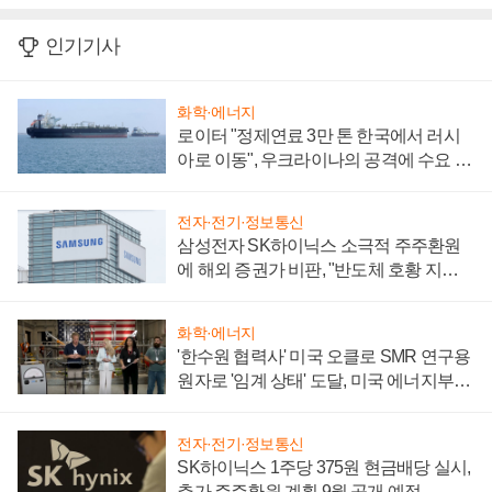
인기기사
화학·에너지
로이터 "정제연료 3만 톤 한국에서 러시
아로 이동", 우크라이나의 공격에 수요 늘
어
전자·전기·정보통신
삼성전자 SK하이닉스 소극적 주주환원
에 해외 증권가 비판, "반도체 호황 지속
성 의문"
화학·에너지
'한수원 협력사' 미국 오클로 SMR 연구용
원자로 '임계 상태' 도달, 미국 에너지부
"중요한 이정표"
전자·전기·정보통신
SK하이닉스 1주당 375원 현금배당 실시,
추가 주주환원 계획 9월 공개 예정