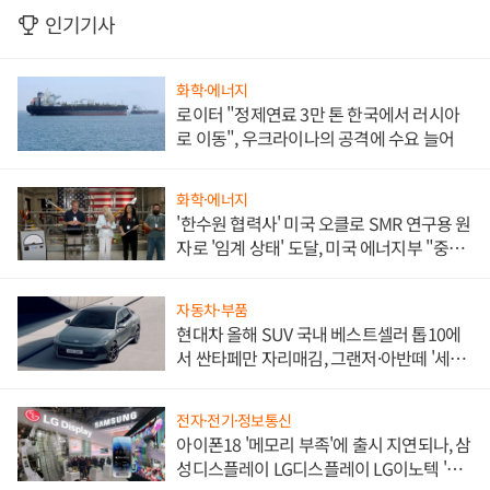
인기기사
화학·에너지
로이터 "정제연료 3만 톤 한국에서 러시아
로 이동", 우크라이나의 공격에 수요 늘어
화학·에너지
'한수원 협력사' 미국 오클로 SMR 연구용 원
자로 '임계 상태' 도달, 미국 에너지부 "중요
한 이정표"
자동차·부품
현대차 올해 SUV 국내 베스트셀러 톱10에
서 싼타페만 자리매김, 그랜저·아반떼 '세단
쌍끌이'로 내수 방어
전자·전기·정보통신
아이폰18 '메모리 부족'에 출시 지연되나, 삼
성디스플레이 LG디스플레이 LG이노텍 '탈