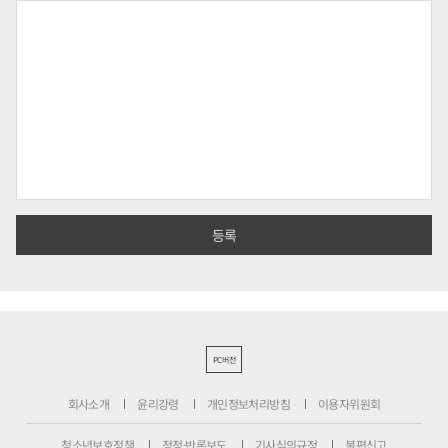
PC버전
회사소개
윤리강령
개인정보처리방침
이용자위원회
청소년보호정책
정정·반론보도
기사심의규정
불편신고