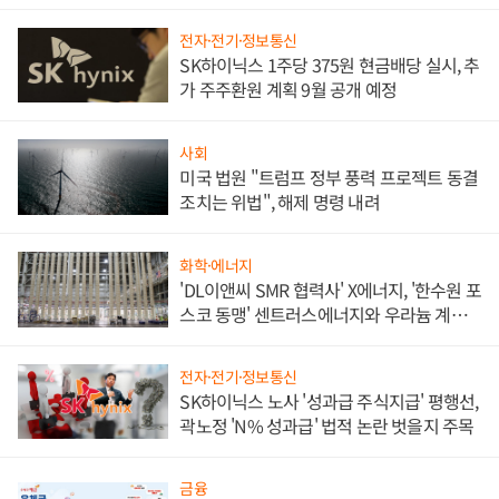
애플' 수익 다각화 속도
전자·전기·정보통신
SK하이닉스 1주당 375원 현금배당 실시, 추
가 주주환원 계획 9월 공개 예정
사회
미국 법원 "트럼프 정부 풍력 프로젝트 동결
조치는 위법", 해제 명령 내려
화학·에너지
'DL이앤씨 SMR 협력사' X에너지, '한수원 포
스코 동맹' 센트러스에너지와 우라늄 계약
체결
전자·전기·정보통신
SK하이닉스 노사 '성과급 주식지급' 평행선,
곽노정 'N% 성과급' 법적 논란 벗을지 주목
금융