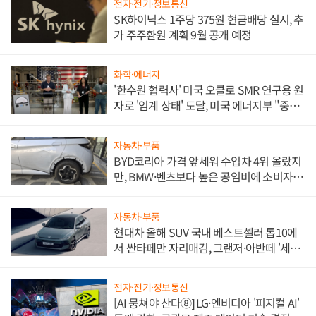
전자·전기·정보통신
SK하이닉스 1주당 375원 현금배당 실시, 추
가 주주환원 계획 9월 공개 예정
화학·에너지
'한수원 협력사' 미국 오클로 SMR 연구용 원
자로 '임계 상태' 도달, 미국 에너지부 "중요
한 이정표"
자동차·부품
BYD코리아 가격 앞세워 수입차 4위 올랐지
만, BMW·벤츠보다 높은 공임비에 소비자
불만 폭발
자동차·부품
현대차 올해 SUV 국내 베스트셀러 톱10에
서 싼타페만 자리매김, 그랜저·아반떼 '세단
쌍끌이'로 내수 방어
전자·전기·정보통신
[AI 뭉쳐야 산다⑧] LG·엔비디아 '피지컬 AI'