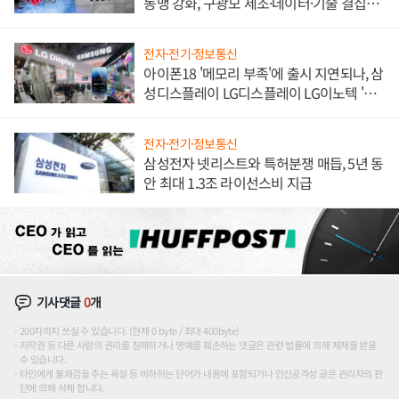
동맹 강화, 구광모 제조·데이터·기술 결집
해 종합 로보틱스 기업으로
전자·전기·정보통신
아이폰18 '메모리 부족'에 출시 지연되나, 삼
성디스플레이 LG디스플레이 LG이노텍 '탈
애플' 수익 다각화 속도
전자·전기·정보통신
삼성전자 넷리스트와 특허분쟁 매듭, 5년 동
안 최대 1.3조 라이선스비 지급
기사댓글
0
개
200자까지 쓰실 수 있습니다. (현재 0 byte / 최대 400byte)
저작권 등 다른 사람의 권리를 침해하거나 명예를 훼손하는 댓글은 관련 법률에 의해 제재를 받을
수 있습니다.
타인에게 불쾌감을 주는 욕설 등 비하하는 단어가 내용에 포함되거나 인신공격성 글은 관리자의 판
단에 의해 삭제 합니다.