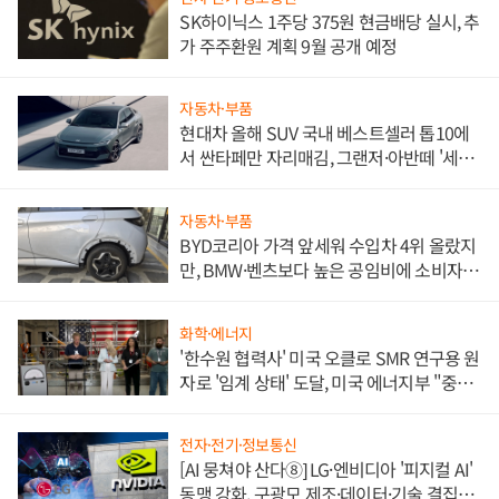
SK하이닉스 1주당 375원 현금배당 실시, 추
가 주주환원 계획 9월 공개 예정
자동차·부품
현대차 올해 SUV 국내 베스트셀러 톱10에
서 싼타페만 자리매김, 그랜저·아반떼 '세단
쌍끌이'로 내수 방어
자동차·부품
BYD코리아 가격 앞세워 수입차 4위 올랐지
만, BMW·벤츠보다 높은 공임비에 소비자
불만 폭발
화학·에너지
'한수원 협력사' 미국 오클로 SMR 연구용 원
자로 '임계 상태' 도달, 미국 에너지부 "중요
한 이정표"
전자·전기·정보통신
[AI 뭉쳐야 산다⑧] LG·엔비디아 '피지컬 AI'
동맹 강화, 구광모 제조·데이터·기술 결집