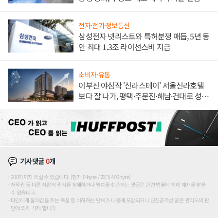
해 종합 로보틱스 기업으로
전자·전기·정보통신
삼성전자 넷리스트와 특허분쟁 매듭, 5년 동
안 최대 1.3조 라이선스비 지급
소비자·유통
이부진 야심작 '신라스테이' 서울신라호텔
보다 잘 나가, 평택·주문진·해남·건대로 성
장판 더 넓힌다
기사댓글
0
개
200자까지 쓰실 수 있습니다. (현재 0 byte / 최대 400byte)
저작권 등 다른 사람의 권리를 침해하거나 명예를 훼손하는 댓글은 관련 법률에 의해 제재를 받을
수 있습니다.
타인에게 불쾌감을 주는 욕설 등 비하하는 단어가 내용에 포함되거나 인신공격성 글은 관리자의 판
단에 의해 삭제 합니다.