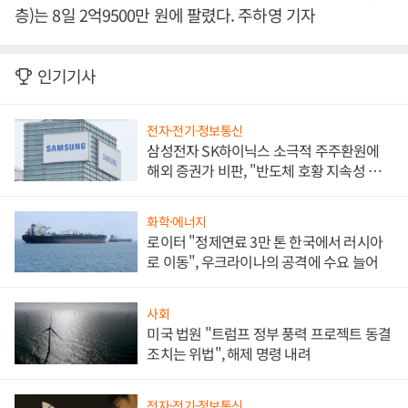
층)는 8일 2억9500만 원에 팔렸다. 주하영 기자
인기기사
전자·전기·정보통신
삼성전자 SK하이닉스 소극적 주주환원에
해외 증권가 비판, "반도체 호황 지속성 의
문"
화학·에너지
로이터 "정제연료 3만 톤 한국에서 러시아
로 이동", 우크라이나의 공격에 수요 늘어
사회
미국 법원 "트럼프 정부 풍력 프로젝트 동결
조치는 위법", 해제 명령 내려
전자·전기·정보통신