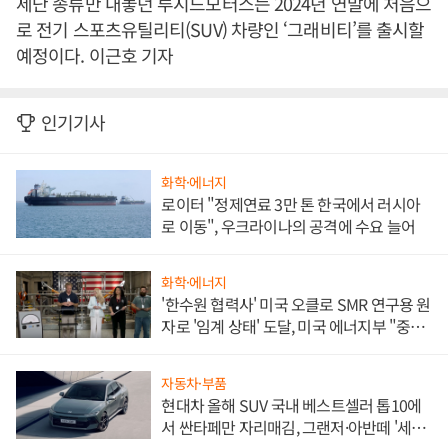
세단 종류만 내놓던 루시드모터스는 2024년 연말에 처음으
로 전기 스포츠유틸리티(SUV) 차량인 ‘그래비티’를 출시할
예정이다. 이근호 기자
인기기사
화학·에너지
로이터 "정제연료 3만 톤 한국에서 러시아
로 이동", 우크라이나의 공격에 수요 늘어
화학·에너지
'한수원 협력사' 미국 오클로 SMR 연구용 원
자로 '임계 상태' 도달, 미국 에너지부 "중요
한 이정표"
자동차·부품
현대차 올해 SUV 국내 베스트셀러 톱10에
서 싼타페만 자리매김, 그랜저·아반떼 '세단