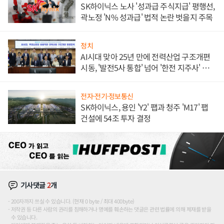
SK하이닉스 노사 '성과급 주식지급' 평행선,
곽노정 'N% 성과급' 법적 논란 벗을지 주목
정치
AI시대 맞아 25년 만에 전력산업 구조개편
시동, '발전5사 통합' 넘어 '한전 지주사' 재편
론도
전자·전기·정보통신
SK하이닉스, 용인 'Y2' 팹과 청주 'M17' 팹
건설에 54조 투자 결정
기사댓글
2
개
200자까지 쓰실 수 있습니다. (현재 0 byte / 최대 400byte)
저작권 등 다른 사람의 권리를 침해하거나 명예를 훼손하는 댓글은 관련 법률에 의해 제재를 받을
수 있습니다.