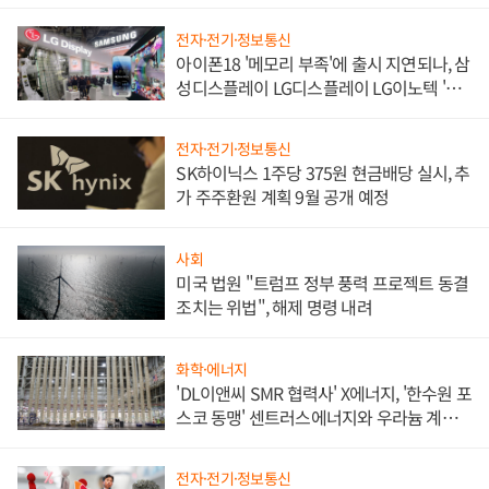
쌍끌이'로 내수 방어
전자·전기·정보통신
아이폰18 '메모리 부족'에 출시 지연되나, 삼
성디스플레이 LG디스플레이 LG이노텍 '탈
애플' 수익 다각화 속도
전자·전기·정보통신
SK하이닉스 1주당 375원 현금배당 실시, 추
가 주주환원 계획 9월 공개 예정
사회
미국 법원 "트럼프 정부 풍력 프로젝트 동결
조치는 위법", 해제 명령 내려
화학·에너지
'DL이앤씨 SMR 협력사' X에너지, '한수원 포
스코 동맹' 센트러스에너지와 우라늄 계약
체결
전자·전기·정보통신