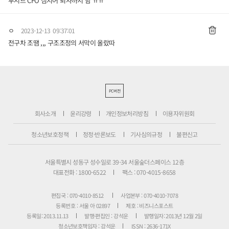
루시드 CFO 심지어 퇴사까지 함 ㅠㅠ
ㅇ
2023-12-13 09:37:01
전구차 조땜 ,,, 구조조정의 서막이 올랐따
PC버전
회사소개
윤리강령
개인정보처리방침
이용자위원회
청소년보호정책
정정·반론보도
기사심의규정
불편신고
서울특별시 성동구 성수일로 39-34 서울숲더스페이스 12층
대표전화 : 1800-6522
팩스 : 070-4015-8658
편집국 : 070-4010-8512
사업본부 : 070-4010-7078
등록번호 : 서울 아 02897
제호 : 비즈니스포스트
등록일: 2013.11.13
발행·편집인 : 강석운
발행일자: 2013년 12월 2일
청소년보호책임자 : 강석운
ISSN : 2636-171X