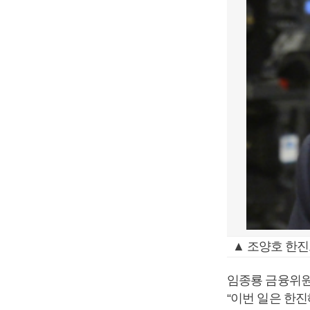
▲ 조양호 한진
임종룡 금융위원
“이번 일은 한