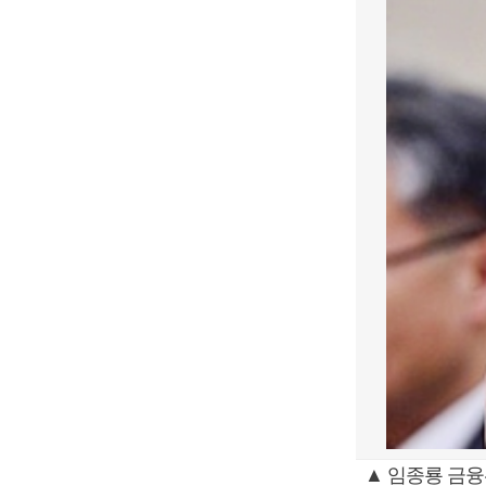
▲ 임종룡 금융