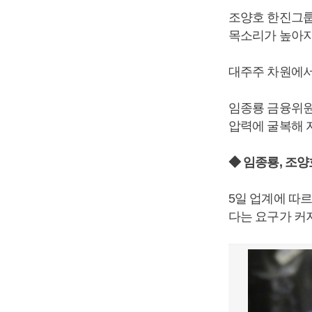
조양호 한진그룹
목소리가 높아지
대주주 차원에서
임종룡 금융위원
압력에 굴복해 
◆ 임종룡, 조양
5일 업계에 따
다는 요구가 커