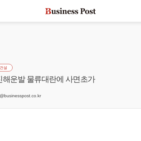
건설
한진해운발 물류대란에 사면초가
6
usinesspost.co.kr