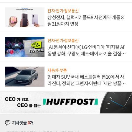
불만 폭발
전자·전기·정보통신
삼성전자, 갤럭시Z 폴드8 사전예약 개통 8
월31일까지 연장
전자·전기·정보통신
[AI 뭉쳐야 산다⑧] LG·엔비디아 '피지컬 AI'
동맹 강화, 구광모 제조·데이터·기술 결집
해 종합 로보틱스 기업으로
자동차·부품
현대차 SUV 국내 베스트셀러 톱10에서 사
라진다, 정의선 그랜저·아반떼 '세단 쌍끌
이'로 내수 방어
기사댓글
0
개