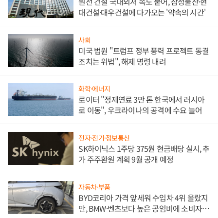
원전 건설 국내외서 속도 붙어, 삼성물산·현
대건설·대우건설에 다가오는 '약속의 시간'
사회
미국 법원 "트럼프 정부 풍력 프로젝트 동결
조치는 위법", 해제 명령 내려
화학·에너지
로이터 "정제연료 3만 톤 한국에서 러시아
로 이동", 우크라이나의 공격에 수요 늘어
전자·전기·정보통신
SK하이닉스 1주당 375원 현금배당 실시, 추
가 주주환원 계획 9월 공개 예정
자동차·부품
BYD코리아 가격 앞세워 수입차 4위 올랐지
만, BMW·벤츠보다 높은 공임비에 소비자