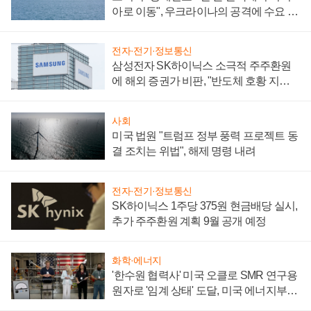
아로 이동", 우크라이나의 공격에 수요 늘
어
전자·전기·정보통신
삼성전자 SK하이닉스 소극적 주주환원
에 해외 증권가 비판, "반도체 호황 지속
성 의문"
사회
미국 법원 "트럼프 정부 풍력 프로젝트 동
결 조치는 위법", 해제 명령 내려
전자·전기·정보통신
SK하이닉스 1주당 375원 현금배당 실시,
추가 주주환원 계획 9월 공개 예정
화학·에너지
'한수원 협력사' 미국 오클로 SMR 연구용
원자로 '임계 상태' 도달, 미국 에너지부
"중요한 이정표"