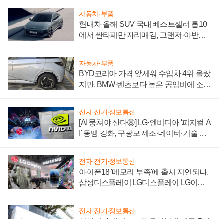
자동차·부품
현대차 올해 SUV 국내 베스트셀러 톱10
에서 싼타페만 자리매김, 그랜저·아반떼
'세단 쌍끌이'로 내수 방어
자동차·부품
BYD코리아 가격 앞세워 수입차 4위 올랐
지만, BMW·벤츠보다 높은 공임비에 소비
자 불만 폭발
전자·전기·정보통신
[AI 뭉쳐야 산다⑧] LG·엔비디아 '피지컬 A
I' 동맹 강화, 구광모 제조·데이터·기술 결
집해 종합 로보틱스 기업으로
전자·전기·정보통신
아이폰18 '메모리 부족'에 출시 지연되나,
삼성디스플레이 LG디스플레이 LG이노
텍 '탈애플' 수익 다각화 속도
전자·전기·정보통신