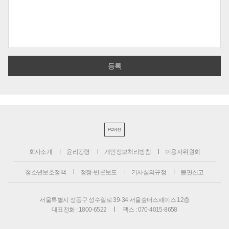
PC버전
회사소개
윤리강령
개인정보처리방침
이용자위원회
청소년보호정책
정정·반론보도
기사심의규정
불편신고
서울특별시 성동구 성수일로 39-34 서울숲더스페이스 12층
대표전화 : 1800-6522
팩스 : 070-4015-8658