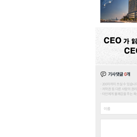
기사댓글
0
개
200자까지 쓰실 수 있습니다. (
저작권 등 다른 사람의 권리
타인에게 불쾌감을 주는 욕설