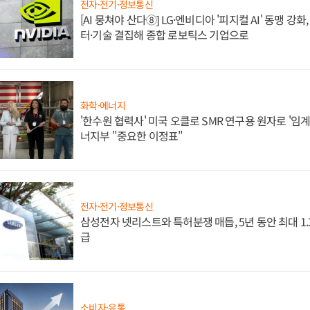
전자·전기·정보통신
[AI 뭉쳐야 산다⑧] LG·엔비디아 '피지컬 AI' 동맹 강
터·기술 결집해 종합 로보틱스 기업으로
화학·에너지
'한수원 협력사' 미국 오클로 SMR 연구용 원자로 '임계 
너지부 "중요한 이정표"
전자·전기·정보통신
삼성전자 넷리스트와 특허분쟁 매듭, 5년 동안 최대 1
급
소비자·유통