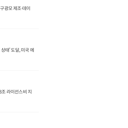
화, 구광모 제조·데이
상태' 도달, 미국 에
.3조 라이선스비 지