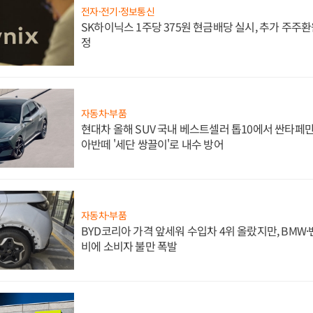
전자·전기·정보통신
SK하이닉스 1주당 375원 현금배당 실시, 추가 주주환
정
자동차·부품
현대차 올해 SUV 국내 베스트셀러 톱10에서 싼타페만
아반떼 '세단 쌍끌이'로 내수 방어
자동차·부품
BYD코리아 가격 앞세워 수입차 4위 올랐지만, BMW
비에 소비자 불만 폭발