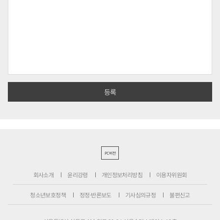
PC버전
회사소개
윤리강령
개인정보처리방침
이용자위원회
청소년보호정책
정정·반론보도
기사심의규정
불편신고