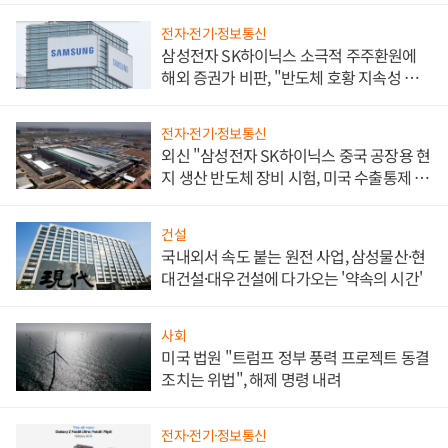
전자·전기·정보통신
삼성전자 SK하이닉스 소극적 주주환원에
해외 증권가 비판, "반도체 호황 지속성 의
문"
전자·전기·정보통신
외신 "삼성전자 SK하이닉스 중국 공장용 현
지 생산 반도체 장비 시험, 미국 수출통제 대
비"
건설
국내외서 속도 붙는 원전 사업, 삼성물산·현
대건설·대우건설에 다가오는 '약속의 시간'
사회
미국 법원 "트럼프 정부 풍력 프로젝트 동결
조치는 위법", 해제 명령 내려
전자·전기·정보통신