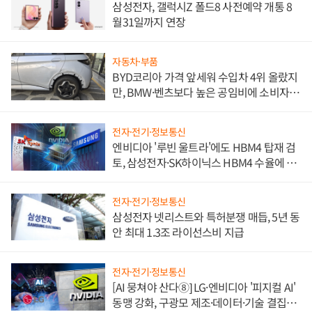
삼성전자, 갤럭시Z 폴드8 사전예약 개통 8
월31일까지 연장
자동차·부품
BYD코리아 가격 앞세워 수입차 4위 올랐지
만, BMW·벤츠보다 높은 공임비에 소비자
불만 폭발
전자·전기·정보통신
엔비디아 '루빈 울트라'에도 HBM4 탑재 검
토, 삼성전자·SK하이닉스 HBM4 수율에 주
도권 갈린다
전자·전기·정보통신
삼성전자 넷리스트와 특허분쟁 매듭, 5년 동
안 최대 1.3조 라이선스비 지급
전자·전기·정보통신
[AI 뭉쳐야 산다⑧] LG·엔비디아 '피지컬 AI'
동맹 강화, 구광모 제조·데이터·기술 결집