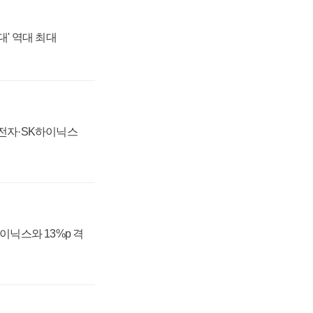
대' 역대 최대
성전자·SK하이닉스
하이닉스와 13%p 격