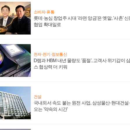
소비자·유통
롯데·농심 창업주 시대 '라면 앙금'은 옛말, '사촌'
협업 확대일로
전자·전기·정보통신
D램과 HBM 내년 물량도 '품절', 고객사 위기감이
스 협상력 더 키워
건설
국내외서 속도 붙는 원전 사업, 삼성물산·현대건설
오는 '약속의 시간'