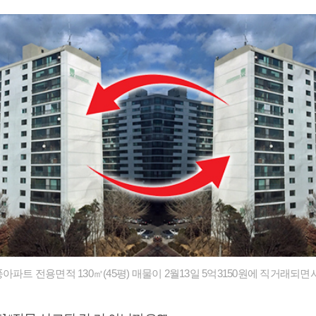
아파트 전용면적 130㎡(45평) 매물이 2월13일 5억3150원에 직거래되면