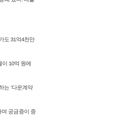
가도 31억4천만
물이 10억 원에
하는 ‘다운계약
라며 궁금증이 증