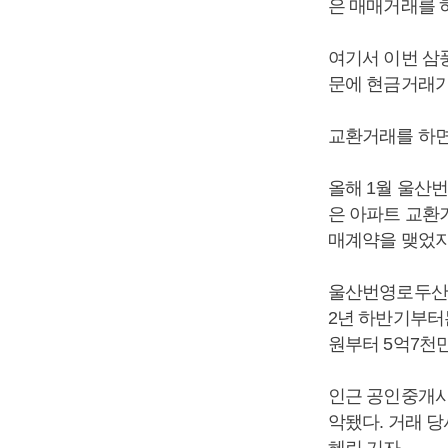
은 매매거래를 
여기서 이번 삼
문에 현금거래가
교환거래를 하면
올해 1월 울산번
은 아파트 교환거
매계약을 맺었지
울산번영로두산위브
2년 하반기부터는
원부터 5억7천만
인근 공인중개사
악됐다. 거래 