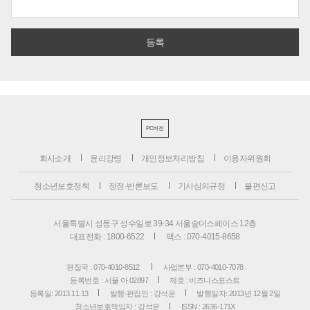
PC버전
회사소개
윤리강령
개인정보처리방침
이용자위원회
청소년보호정책
정정·반론보도
기사심의규정
불편신고
서울특별시 성동구 성수일로 39-34 서울숲더스페이스 12층
대표전화 : 1800-6522
팩스 : 070-4015-8658
편집국 : 070-4010-8512
사업본부 : 070-4010-7078
등록번호 : 서울 아 02897
제호 : 비즈니스포스트
등록일: 2013.11.13
발행·편집인 : 강석운
발행일자: 2013년 12월 2일
청소년보호책임자 : 강석운
ISSN : 2636-171X