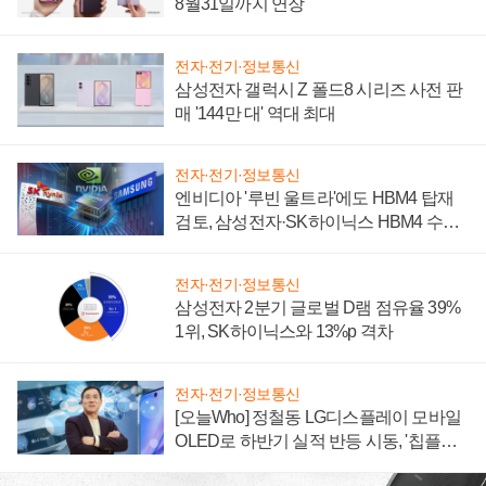
8월31일까지 연장
전자·전기·정보통신
삼성전자 갤럭시 Z 폴드8 시리즈 사전 판
매 '144만 대' 역대 최대
전자·전기·정보통신
엔비디아 '루빈 울트라'에도 HBM4 탑재
검토, 삼성전자·SK하이닉스 HBM4 수율
에 주도권 갈린다
전자·전기·정보통신
삼성전자 2분기 글로벌 D램 점유율 39%
1위, SK하이닉스와 13%p 격차
전자·전기·정보통신
[오늘Who] 정철동 LG디스플레이 모바일
OLED로 하반기 실적 반등 시동, '칩플레
이션'에 가격 인하 압박은 부담