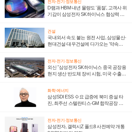
전자·전기·정보통신
D램과 HBM 내년 물량도 '품절', 고객사 위
기감이 삼성전자 SK하이닉스 협상력 더
키워
건설
국내외서 속도 붙는 원전 사업, 삼성물산·
현대건설·대우건설에 다가오는 '약속의
시간'
전자·전기·정보통신
외신 "삼성전자 SK하이닉스 중국 공장용
현지 생산 반도체 장비 시험, 미국 수출통
제 대비"
화학·에너지
삼성SDI ESS 수요 급증에 북미 증설 타
진, 최주선 스텔란티스·GM 합작공장 건
설 재추진하나
전자·전기·정보통신
삼성전자, 갤럭시Z 폴드8 사전예약 개통