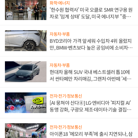
화학·에너지
'한수원 협력사' 미국 오클로 SMR 연구용 원
자로 '임계 상태' 도달, 미국 에너지부 "중요
한 이정표"
자동차·부품
BYD코리아 가격 앞세워 수입차 4위 올랐지
만, BMW·벤츠보다 높은 공임비에 소비자
불만 폭발
자동차·부품
현대차 올해 SUV 국내 베스트셀러 톱10에
서 싼타페만 자리매김, 그랜저·아반떼 '세단
쌍끌이'로 내수 방어
전자·전기·정보통신
[AI 뭉쳐야 산다⑧] LG·엔비디아 '피지컬 AI'
동맹 강화, 구광모 제조·데이터·기술 결집
해 종합 로보틱스 기업으로
전자·전기·정보통신
아이폰18 '메모리 부족'에 출시 지연되나, 삼