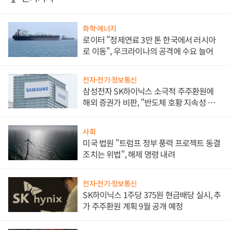
화학·에너지
로이터 "정제연료 3만 톤 한국에서 러시아
로 이동", 우크라이나의 공격에 수요 늘어
전자·전기·정보통신
삼성전자 SK하이닉스 소극적 주주환원에
해외 증권가 비판, "반도체 호황 지속성 의
문"
사회
미국 법원 "트럼프 정부 풍력 프로젝트 동결
조치는 위법", 해제 명령 내려
전자·전기·정보통신
SK하이닉스 1주당 375원 현금배당 실시, 추
가 주주환원 계획 9월 공개 예정