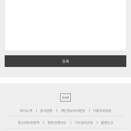
PC버전
회사소개
윤리강령
개인정보처리방침
이용자위원회
청소년보호정책
정정·반론보도
기사심의규정
불편신고