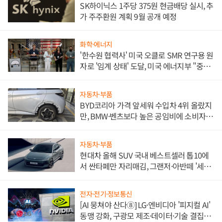
SK하이닉스 1주당 375원 현금배당 실시, 추
가 주주환원 계획 9월 공개 예정
화학·에너지
'한수원 협력사' 미국 오클로 SMR 연구용 원
자로 '임계 상태' 도달, 미국 에너지부 "중요
한 이정표"
자동차·부품
BYD코리아 가격 앞세워 수입차 4위 올랐지
만, BMW·벤츠보다 높은 공임비에 소비자
불만 폭발
자동차·부품
현대차 올해 SUV 국내 베스트셀러 톱10에
서 싼타페만 자리매김, 그랜저·아반떼 '세단
쌍끌이'로 내수 방어
전자·전기·정보통신
[AI 뭉쳐야 산다⑧] LG·엔비디아 '피지컬 AI'
동맹 강화, 구광모 제조·데이터·기술 결집