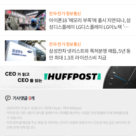
해 종합 로보틱스 기업으로
전자·전기·정보통신
아이폰18 '메모리 부족'에 출시 지연되나, 삼
성디스플레이 LG디스플레이 LG이노텍 '탈
애플' 수익 다각화 속도
전자·전기·정보통신
삼성전자 넷리스트와 특허분쟁 매듭, 5년 동
안 최대 1.3조 라이선스비 지급
기사댓글
0
개
200자까지 쓰실 수 있습니다. (현재 0 byte / 최대 400byte)
저작권 등 다른 사람의 권리를 침해하거나 명예를 훼손하는 댓글은 관련 법률에 의해 제재를 받을
수 있습니다.
타인에게 불쾌감을 주는 욕설 등 비하하는 단어가 내용에 포함되거나 인신공격성 글은 관리자의 판
단에 의해 삭제 합니다.