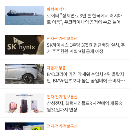
화학·에너지
로이터 "정제연료 3만 톤 한국에서 러시아
로 이동", 우크라이나의 공격에 수요 늘어
전자·전기·정보통신
SK하이닉스 1주당 375원 현금배당 실시, 추
가 주주환원 계획 9월 공개 예정
자동차·부품
BYD코리아 가격 앞세워 수입차 4위 올랐지
만, BMW·벤츠보다 높은 공임비에 소비자
불만 폭발
전자·전기·정보통신
삼성전자, 갤럭시Z 폴드8 사전예약 개통 8
월31일까지 연장
전자·전기·정보통신