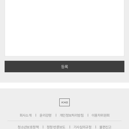
PC버전
회사소개
윤리강령
개인정보처리방침
이용자위원회
청소년보호정책
정정·반론보도
기사심의규정
불편신고