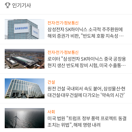
인기기사
전자·전기·정보통신
삼성전자 SK하이닉스 소극적 주주환원에
해외 증권가 비판, "반도체 호황 지속성 의
문"
전자·전기·정보통신
로이터 "삼성전자 SK하이닉스 중국 공장용
현지 생산 반도체 장비 시험, 미국 수출통제
대비"
건설
원전 건설 국내외서 속도 붙어, 삼성물산·현
대건설·대우건설에 다가오는 '약속의 시간'
사회
미국 법원 "트럼프 정부 풍력 프로젝트 동결
조치는 위법", 해제 명령 내려