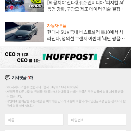
[AI 뭉쳐야 산다⑧] LG·엔비디아 '피지컬 AI'
동맹 강화, 구광모 제조·데이터·기술 결집
해 종합 로보틱스 기업으로
자동차·부품
현대차 SUV 국내 베스트셀러 톱10에서 사
라진다, 정의선 그랜저·아반떼 '세단 쌍끌
이'로 내수 방어
기사댓글
0
개
200자까지 쓰실 수 있습니다. (현재 0 byte / 최대 400byte)
저작권 등 다른 사람의 권리를 침해하거나 명예를 훼손하는 댓글은 관련 법률에 의해 제재를 받을
수 있습니다.
타인에게 불쾌감을 주는 욕설 등 비하하는 단어가 내용에 포함되거나 인신공격성 글은 관리자의 판
단에 의해 삭제 합니다.