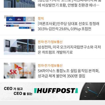
에 비상발전기 호황, 안병철 친환경 에너지
발전전문기업 향한다
정치
[여론조사꽃] 민주당 당대표 선호도 정청래
30.5%·김민석 29.6%, 0.9%p 초접전
전자·전기·정보통신
삼성전자, 미국 오크리지국립연구소와 극저
온 히트펌프 개발하기로
전자·전기·정보통신
SK하이닉스 통합노조 설립 움직임 본격화,
성과급 체계 불만에 3500명 결집