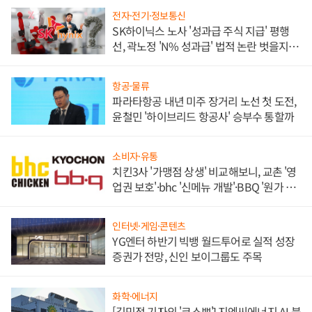
전자·전기·정보통신
SK하이닉스 노사 '성과급 주식 지급' 평행
선, 곽노정 'N% 성과급' 법적 논란 벗을지 주
목
항공·물류
파라타항공 내년 미주 장거리 노선 첫 도전,
윤철민 '하이브리드 항공사' 승부수 통할까
소비자·유통
치킨3사 '가맹점 상생' 비교해보니, 교촌 '영
업권 보호'·bhc '신메뉴 개발'·BBQ '원가 부
담'
인터넷·게임·콘텐츠
YG엔터 하반기 빅뱅 월드투어로 실적 성장
증권가 전망, 신인 보이그룹도 주목
화학·에너지
[김민정 기자의 '코스뽀'] 지엔씨에너지 AI 붐