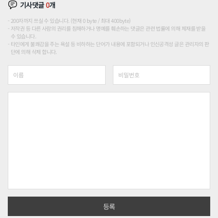
기사댓글
0
개
200자까지 쓰실 수 있습니다. (현재 0 byte / 최대 400byte)
저작권 등 다른 사람의 권리를 침해하거나 명예를 훼손하는 댓글은 관련 법률에 의해 제재를 받을
수 있습니다.
타인에게 불쾌감을 주는 욕설 등 비하하는 단어가 내용에 포함되거나 인신공격성 글은 관리자의 판
단에 의해 삭제 합니다.