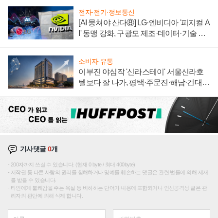
전자·전기·정보통신
[AI 뭉쳐야 산다⑧] LG·엔비디아 '피지컬 A
I' 동맹 강화, 구광모 제조·데이터·기술 결
집해 종합 로보틱스 기업으로
소비자·유통
이부진 야심작 '신라스테이' 서울신라호
텔보다 잘 나가, 평택·주문진·해남·건대로
성장판 더 넓힌다
기사댓글
0
개
200자까지 쓰실 수 있습니다. (현재 0 byte / 최대 400byte)
저작권 등 다른 사람의 권리를 침해하거나 명예를 훼손하는 댓글은 관련 법률에 의해 제재
를 받을 수 있습니다.
타인에게 불쾌감을 주는 욕설 등 비하하는 단어가 내용에 포함되거나 인신공격성 글은 관
리자의 판단에 의해 삭제 합니다.