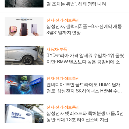
결 조치는 위법", 해제 명령 내려
전자·전기·정보통신
삼성전자, 갤럭시Z 폴드8 사전예약 개통
8월31일까지 연장
자동차·부품
BYD코리아 가격 앞세워 수입차 4위 올랐
지만, BMW·벤츠보다 높은 공임비에 소비
자 불만 폭발
전자·전기·정보통신
엔비디아 '루빈 울트라'에도 HBM4 탑재
검토, 삼성전자·SK하이닉스 HBM4 수율
에 주도권 갈린다
전자·전기·정보통신
삼성전자 넷리스트와 특허분쟁 매듭, 5년
동안 최대 1.3조 라이선스비 지급