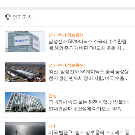
인기기사
전자·전기·정보통신
삼성전자 SK하이닉스 소극적 주주환원
에 해외 증권가 비판, "반도체 호황 지속
성 의문"
전자·전기·정보통신
외신 "삼성전자 SK하이닉스 중국 공장용
현지 생산 반도체 장비 시험, 미국 수출통
제 대비"
건설
국내외서 속도 붙는 원전 사업, 삼성물산·
현대건설·대우건설에 다가오는 '약속의
시간'
사회
미국 법원 "트럼프 정부 풍력 프로젝트 동