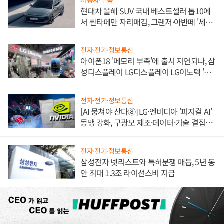
현대차 올해 SUV 국내 베스트셀러 톱10에
서 싼타페만 자리매김, 그랜저·아반떼 '세단
쌍끌이'로 내수 방어
전자·전기·정보통신
아이폰18 '메모리 부족'에 출시 지연되나, 삼
성디스플레이 LG디스플레이 LG이노텍 '탈
애플' 수익 다각화 속도
전자·전기·정보통신
[AI 뭉쳐야 산다⑧] LG·엔비디아 '피지컬 AI'
동맹 강화, 구광모 제조·데이터·기술 결집
해 종합 로보틱스 기업으로
전자·전기·정보통신
삼성전자 넷리스트와 특허분쟁 매듭, 5년 동
안 최대 1.3조 라이선스비 지급