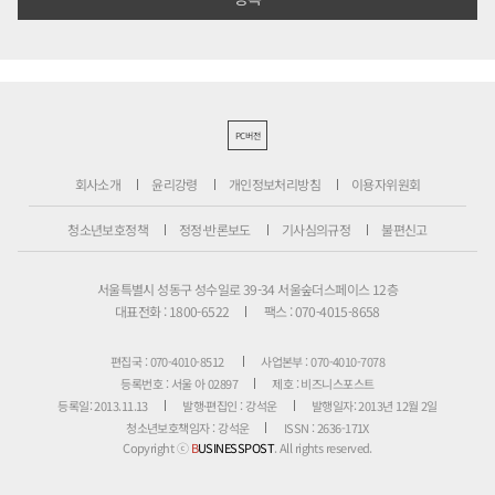
PC버전
회사소개
윤리강령
개인정보처리방침
이용자위원회
청소년보호정책
정정·반론보도
기사심의규정
불편신고
서울특별시 성동구 성수일로 39-34 서울숲더스페이스 12층
대표전화 : 1800-6522
팩스 : 070-4015-8658
편집국 : 070-4010-8512
사업본부 : 070-4010-7078
등록번호 : 서울 아 02897
제호 : 비즈니스포스트
등록일: 2013.11.13
발행·편집인 : 강석운
발행일자: 2013년 12월 2일
청소년보호책임자 : 강석운
ISSN : 2636-171X
Copyright ⓒ
B
USINESSPOST
. All rights reserved.