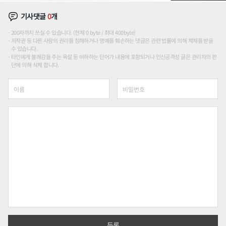
기사댓글
0
개
200자까지 쓰실 수 있습니다. (현재 0 byte / 최대 400byte)
저작권 등 다른 사람의 권리를 침해하거나 명예를 훼손하는 댓글은 관련 법률에 의해 제재를 받을
수 있습니다.
타인에게 불쾌감을 주는 욕설 등 비하하는 단어가 내용에 포함되거나 인신공격성 글은 관리자의 판
단에 의해 삭제 합니다.