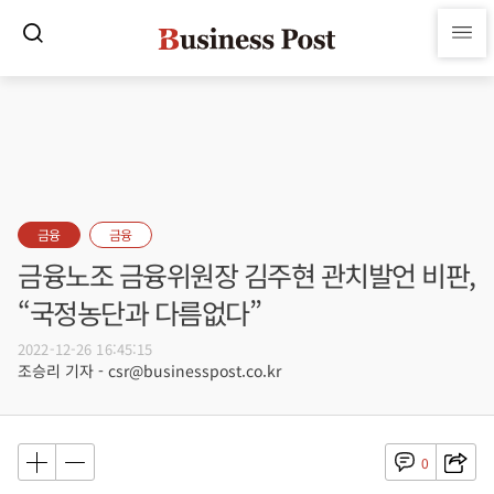
금융
금융
금융노조 금융위원장 김주현 관치발언 비판,
“국정농단과 다름없다”
2022-12-26 16:45:15
조승리 기자 - csr@businesspost.co.kr
0