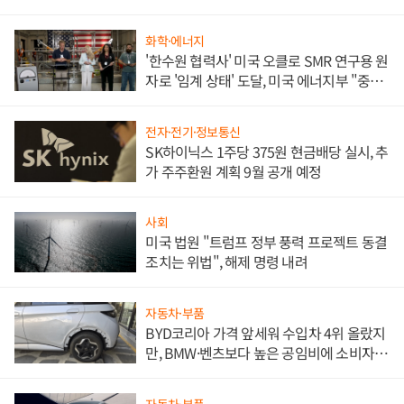
문"
화학·에너지
'한수원 협력사' 미국 오클로 SMR 연구용 원
자로 '임계 상태' 도달, 미국 에너지부 "중요
한 이정표"
전자·전기·정보통신
SK하이닉스 1주당 375원 현금배당 실시, 추
가 주주환원 계획 9월 공개 예정
사회
미국 법원 "트럼프 정부 풍력 프로젝트 동결
조치는 위법", 해제 명령 내려
자동차·부품
BYD코리아 가격 앞세워 수입차 4위 올랐지
만, BMW·벤츠보다 높은 공임비에 소비자
불만 폭발
자동차·부품