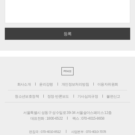
PC버전
회사소개
윤리강령
개인정보처리방침
이용자위원회
청소년보호정책
정정·반론보도
기사심의규정
불편신고
서울특별시 성동구 성수일로 39-34 서울숲더스페이스 12층
대표전화 : 1800-6522
팩스 : 070-4015-8658
편집국 : 070-4010-8512
사업본부 : 070-4010-7078