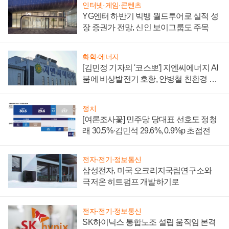
인터넷·게임·콘텐츠
YG엔터 하반기 빅뱅 월드투어로 실적 성
장 증권가 전망, 신인 보이그룹도 주목
화학·에너지
[김민정 기자의 '코스뽀'] 지엔씨에너지 AI
붐에 비상발전기 호황, 안병철 친환경 에
너지 발전전문기업 향한다
정치
[여론조사꽃] 민주당 당대표 선호도 정청
래 30.5%·김민석 29.6%, 0.9%p 초접전
전자·전기·정보통신
삼성전자, 미국 오크리지국립연구소와
극저온 히트펌프 개발하기로
전자·전기·정보통신
SK하이닉스 통합노조 설립 움직임 본격