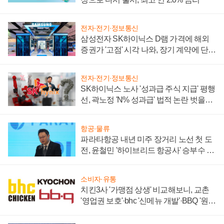
전자·전기·정보통신
삼성전자 SK하이닉스 D램 가격에 해외
증권가 '고점' 시각 나와, 장기 계약에 단점
부각
전자·전기·정보통신
SK하이닉스 노사 '성과급 주식 지급' 평행
선, 곽노정 'N% 성과급' 법적 논란 벗을지
주목
항공·물류
파라타항공 내년 미주 장거리 노선 첫 도
전, 윤철민 '하이브리드 항공사' 승부수 통
할까
소비자·유통
치킨3사 '가맹점 상생' 비교해보니, 교촌
'영업권 보호'·bhc '신메뉴 개발'·BBQ '원가
부담'