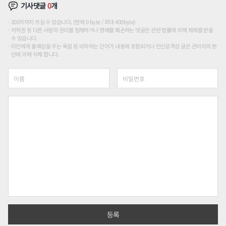
기사댓글
0
개
200자까지 쓰실 수 있습니다. (현재 0 byte / 최대 400byte)
저작권 등 다른 사람의 권리를 침해하거나 명예를 훼손하는 댓글은 관련 법률에 의해 제재를 받을
수 있습니다.
타인에게 불쾌감을 주는 욕설 등 비하하는 단어가 내용에 포함되거나 인신공격성 글은 관리자의 판
단에 의해 삭제 합니다.