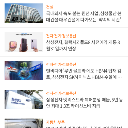
건설
국내외서 속도 붙는 원전 사업, 삼성물산·현
대건설·대우건설에 다가오는 '약속의 시간'
전자·전기·정보통신
삼성전자, 갤럭시Z 폴드8 사전예약 개통 8
월31일까지 연장
전자·전기·정보통신
엔비디아 '루빈 울트라'에도 HBM4 탑재 검
토, 삼성전자·SK하이닉스 HBM4 수율에 주
도권 갈린다
전자·전기·정보통신
삼성전자 넷리스트와 특허분쟁 매듭, 5년 동
안 최대 1.3조 라이선스비 지급
자동차·부품