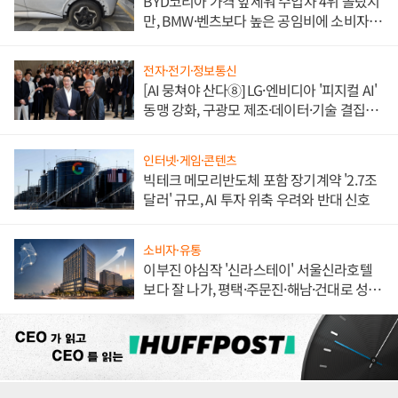
BYD코리아 가격 앞세워 수입차 4위 올랐지
만, BMW·벤츠보다 높은 공임비에 소비자
불만 폭발
전자·전기·정보통신
[AI 뭉쳐야 산다⑧] LG·엔비디아 '피지컬 AI'
동맹 강화, 구광모 제조·데이터·기술 결집
해 종합 로보틱스 기업으로
인터넷·게임·콘텐츠
빅테크 메모리반도체 포함 장기계약 '2.7조
달러' 규모, AI 투자 위축 우려와 반대 신호
소비자·유통
이부진 야심작 '신라스테이' 서울신라호텔
보다 잘 나가, 평택·주문진·해남·건대로 성
장판 더 넓힌다