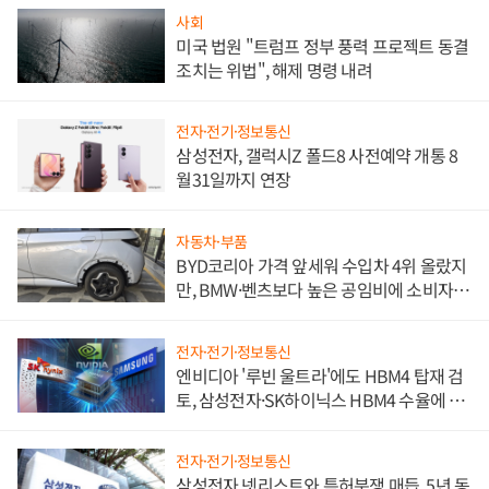
사회
미국 법원 "트럼프 정부 풍력 프로젝트 동결
조치는 위법", 해제 명령 내려
전자·전기·정보통신
삼성전자, 갤럭시Z 폴드8 사전예약 개통 8
월31일까지 연장
자동차·부품
BYD코리아 가격 앞세워 수입차 4위 올랐지
만, BMW·벤츠보다 높은 공임비에 소비자
불만 폭발
전자·전기·정보통신
엔비디아 '루빈 울트라'에도 HBM4 탑재 검
토, 삼성전자·SK하이닉스 HBM4 수율에 주
도권 갈린다
전자·전기·정보통신
삼성전자 넷리스트와 특허분쟁 매듭, 5년 동