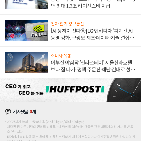
안 최대 1.3조 라이선스비 지급
전자·전기·정보통신
[AI 뭉쳐야 산다⑧] LG·엔비디아 '피지컬 AI'
동맹 강화, 구광모 제조·데이터·기술 결집
해 종합 로보틱스 기업으로
소비자·유통
이부진 야심작 '신라스테이' 서울신라호텔
보다 잘 나가, 평택·주문진·해남·건대로 성
장판 더 넓힌다
기사댓글
0
개
200자까지 쓰실 수 있습니다. (현재 0 byte / 최대 400byte)
저작권 등 다른 사람의 권리를 침해하거나 명예를 훼손하는 댓글은 관련 법률에 의해 제재를 받을
수 있습니다.
타인에게 불쾌감을 주는 욕설 등 비하하는 단어가 내용에 포함되거나 인신공격성 글은 관리자의 판