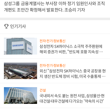
삼성그룹 금융계열사는 부사장 이하 정기 임원인사와 조직
개편도 조만간 확정해서 발표한다. 조승리 기자
인기기사
전자·전기·정보통신
삼성전자 SK하이닉스 소극적 주주환원에
해외 증권가 비판, "반도체 호황 지속성 의
문"
전자·전기·정보통신
외신 "삼성전자 SK하이닉스 중국 공장용 현
지 생산 반도체 장비 시험, 미국 수출통제 대
비"
건설
국내외서 속도 붙는 원전 사업, 삼성물산·현
대건설·대우건설에 다가오는 '약속의 시간'