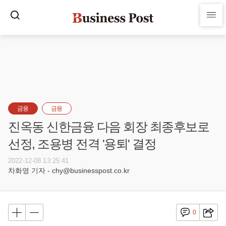
금융
금융
진옥동 신한금융 다음 회장 최종후보로
선정, 조용병 전격 '용퇴' 결정
2022-12-08 13:25:41
차화영 기자 - chy@businesspost.co.kr
0