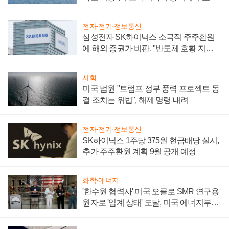
어
전자·전기·정보통신
삼성전자 SK하이닉스 소극적 주주환원
에 해외 증권가 비판, "반도체 호황 지속
성 의문"
사회
미국 법원 "트럼프 정부 풍력 프로젝트 동
결 조치는 위법", 해제 명령 내려
전자·전기·정보통신
SK하이닉스 1주당 375원 현금배당 실시,
추가 주주환원 계획 9월 공개 예정
화학·에너지
'한수원 협력사' 미국 오클로 SMR 연구용
원자로 '임계 상태' 도달, 미국 에너지부
"중요한 이정표"