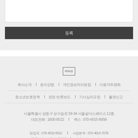
PC버전
회사소개
윤리강령
개인정보처리방침
이용자위원회
청소년보호정책
정정·반론보도
기사심의규정
불편신고
서울특별시 성동구 성수일로 39-34 서울숲더스페이스 12층
대표전화 : 1800-6522
팩스 : 070-4015-8658
편집국 : 070-4010-8512
사업본부 : 070-4010-7078