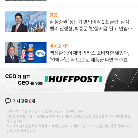
대' 장관
금융
삼섬증권 '상반기 영업이익 1조 클럽' 실적
랠리 진행형, 박종문 '발행어음' 달고 연임 향
하나
바이오·제약
백상환 동아제약 박카스 소비자층 넓혔다,
'얼박사'로 '레트로'로 제품군 다변화 주효
기사댓글
0
개
200자까지 쓰실 수 있습니다. (현재 0 byte / 최대 400byte)
저작권 등 다른 사람의 권리를 침해하거나 명예를 훼손하는 댓글은 관련 법률에 의해 제재를 받을
수 있습니다.
타인에게 불쾌감을 주는 욕설 등 비하하는 단어가 내용에 포함되거나 인신공격성 글은 관리자의 판
단에 의해 삭제 합니다.