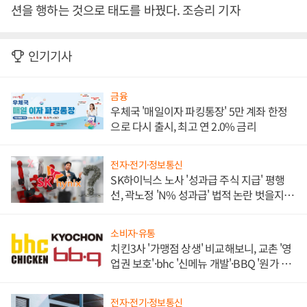
션을 행하는 것으로 태도를 바꿨다. 조승리 기자
인기기사
금융
우체국 '매일이자 파킹통장' 5만 계좌 한정
으로 다시 출시, 최고 연 2.0% 금리
전자·전기·정보통신
SK하이닉스 노사 '성과급 주식 지급' 평행
선, 곽노정 'N% 성과급' 법적 논란 벗을지 주
목
소비자·유통
치킨3사 '가맹점 상생' 비교해보니, 교촌 '영
업권 보호'·bhc '신메뉴 개발'·BBQ '원가 부
담'
전자·전기·정보통신