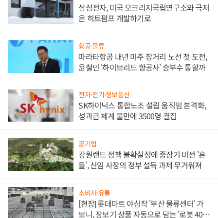
삼성전자, 미국 오크리지국립연구소와 극저
온 히트펌프 개발하기로
항공·물류
파라타항공 내년 미주 장거리 노선 첫 도전,
윤철민 '하이브리드 항공사' 승부수 통할까
전자·전기·정보통신
SK하이닉스 통합노조 설립 움직임 본격화,
성과급 체계 불만에 3500명 결집
공기업
강원랜드 정책 불확실성에 중장기 비전 '흔
들', 신임 사장의 정부 설득 과제 무거워져
소비자·유통
[현장] 롯데마트 야심작 '부산 물류센터' 가
보니, 장보기 상품 자동으로 담는 '로봇 400