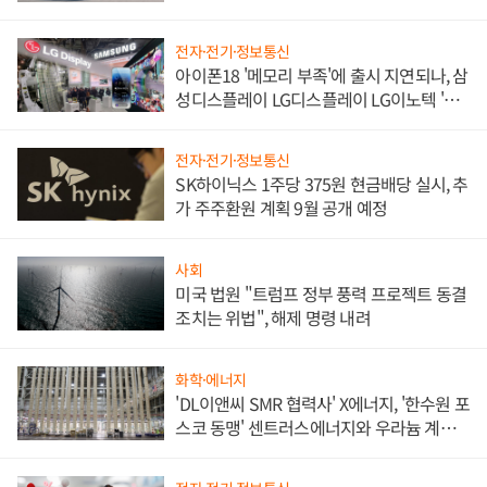
쌍끌이'로 내수 방어
전자·전기·정보통신
아이폰18 '메모리 부족'에 출시 지연되나, 삼
성디스플레이 LG디스플레이 LG이노텍 '탈
애플' 수익 다각화 속도
전자·전기·정보통신
SK하이닉스 1주당 375원 현금배당 실시, 추
가 주주환원 계획 9월 공개 예정
사회
미국 법원 "트럼프 정부 풍력 프로젝트 동결
조치는 위법", 해제 명령 내려
화학·에너지
'DL이앤씨 SMR 협력사' X에너지, '한수원 포
스코 동맹' 센트러스에너지와 우라늄 계약
체결