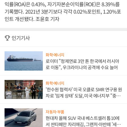
익률(ROA)은 0.43%, 자기자본순이익률(ROE)은 8.39%를
기록했다. 2021년 3분기보다 각각 0.02%포인트, 1.20%포
인트 개선됐다. 조윤호 기자
인기기사
화학·에너지
로이터 "정제연료 3만 톤 한국에서 러시아
로 이동", 우크라이나의 공격에 수요 늘어
화학·에너지
'한수원 협력사' 미국 오클로 SMR 연구용 원
자로 '임계 상태' 도달, 미국 에너지부 "중요
한 이정표"
자동차·부품
현대차 올해 SUV 국내 베스트셀러 톱10에
서 싼타페만 자리매김, 그랜저·아반떼 '세단