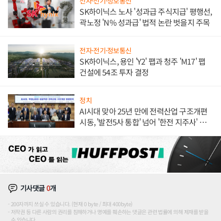
전자·전기·정보통신
SK하이닉스 노사 '성과급 주식지급' 평행선,
곽노정 'N% 성과급' 법적 논란 벗을지 주목
전자·전기·정보통신
SK하이닉스, 용인 'Y2' 팹과 청주 'M17' 팹
건설에 54조 투자 결정
정치
AI시대 맞아 25년 만에 전력산업 구조개편
시동, '발전5사 통합' 넘어 '한전 지주사' 재편
론도
기사댓글
0
개
200자까지 쓰실 수 있습니다. (현재 0 byte / 최대 400byte)
저작권 등 다른 사람의 권리를 침해하거나 명예를 훼손하는 댓글은 관련 법률에 의해 제재를 받을
수 있습니다.