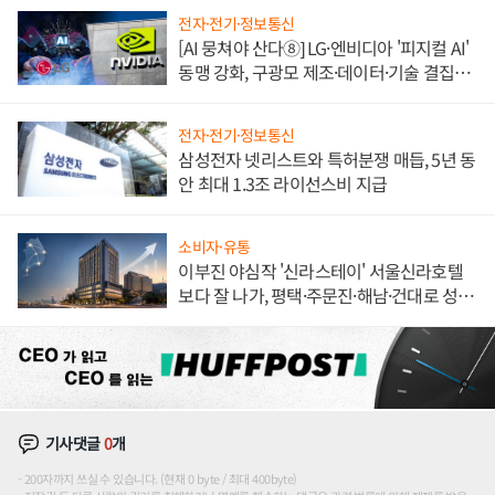
전자·전기·정보통신
[AI 뭉쳐야 산다⑧] LG·엔비디아 '피지컬 AI'
동맹 강화, 구광모 제조·데이터·기술 결집
해 종합 로보틱스 기업으로
전자·전기·정보통신
삼성전자 넷리스트와 특허분쟁 매듭, 5년 동
안 최대 1.3조 라이선스비 지급
소비자·유통
이부진 야심작 '신라스테이' 서울신라호텔
보다 잘 나가, 평택·주문진·해남·건대로 성
장판 더 넓힌다
기사댓글
0
개
200자까지 쓰실 수 있습니다. (현재 0 byte / 최대 400byte)