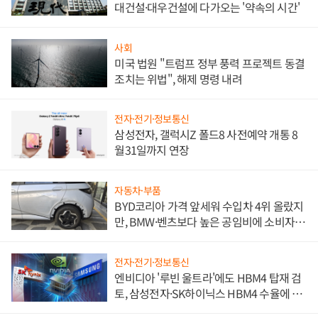
대건설·대우건설에 다가오는 '약속의 시간'
사회
미국 법원 "트럼프 정부 풍력 프로젝트 동결
조치는 위법", 해제 명령 내려
전자·전기·정보통신
삼성전자, 갤럭시Z 폴드8 사전예약 개통 8
월31일까지 연장
자동차·부품
BYD코리아 가격 앞세워 수입차 4위 올랐지
만, BMW·벤츠보다 높은 공임비에 소비자
불만 폭발
전자·전기·정보통신
엔비디아 '루빈 울트라'에도 HBM4 탑재 검
토, 삼성전자·SK하이닉스 HBM4 수율에 주
도권 갈린다