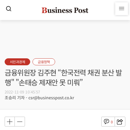
시민과경제
금융정책
금융위원장 김주현 “한국전력 채권 분산 발
행" "손태승 제재안 못 미뤄”
2022-11-09 10:45:57
조승리 기자 - csr@businesspost.co.kr
0