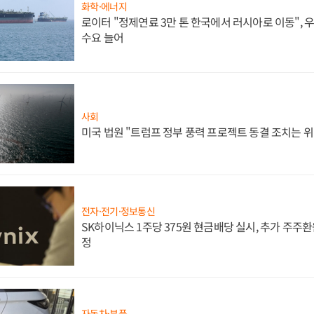
화학·에너지
로이터 "정제연료 3만 톤 한국에서 러시아로 이동",
수요 늘어
사회
미국 법원 "트럼프 정부 풍력 프로젝트 동결 조치는 위
전자·전기·정보통신
SK하이닉스 1주당 375원 현금배당 실시, 추가 주주환
정
자동차·부품