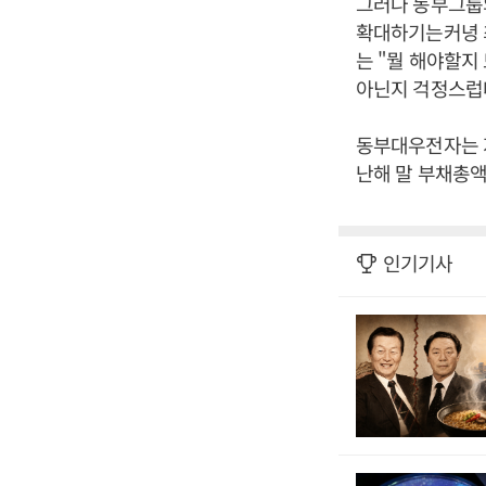
그러나 동부그룹
확대하기는커녕 최
는 "뭘 해야할지
아닌지 걱정스럽
동부대우전자는 지난
난해 말 부채총액이
인기기사