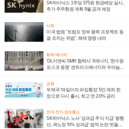
SK하이닉스 1주당 375원 현금배당 실시,
추가 주주환원 계획 9월 공개 예정
사회
미국 법원 "트럼프 정부 풍력 프로젝트 동
결 조치는 위법", 해제 명령 내려
화학·에너지
'DL이앤씨 SMR 협력사' X에너지, '한수원
포스코 동맹' 센트러스에너지와 우라늄
계약 체결
금융
우체국 '매일이자 파킹통장' 5만 계좌 한
정으로 다시 출시, 최고 연 2.0% 금리
전자·전기·정보통신
SK하이닉스 노사 '성과급 주식 지급' 평행
선, 곽노정 'N% 성과급' 법적 논란 벗을지