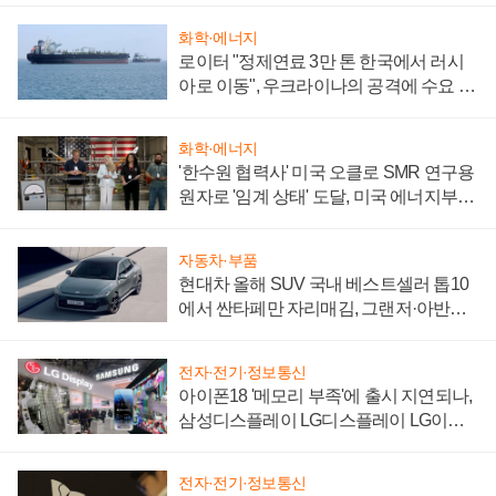
화학·에너지
로이터 "정제연료 3만 톤 한국에서 러시
아로 이동", 우크라이나의 공격에 수요 늘
어
화학·에너지
'한수원 협력사' 미국 오클로 SMR 연구용
원자로 '임계 상태' 도달, 미국 에너지부
"중요한 이정표"
자동차·부품
현대차 올해 SUV 국내 베스트셀러 톱10
에서 싼타페만 자리매김, 그랜저·아반떼
'세단 쌍끌이'로 내수 방어
전자·전기·정보통신
아이폰18 '메모리 부족'에 출시 지연되나,
삼성디스플레이 LG디스플레이 LG이노
텍 '탈애플' 수익 다각화 속도
전자·전기·정보통신