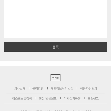
PC버전
회사소개
윤리강령
개인정보처리방침
이용자위원회
청소년보호정책
정정·반론보도
기사심의규정
불편신고