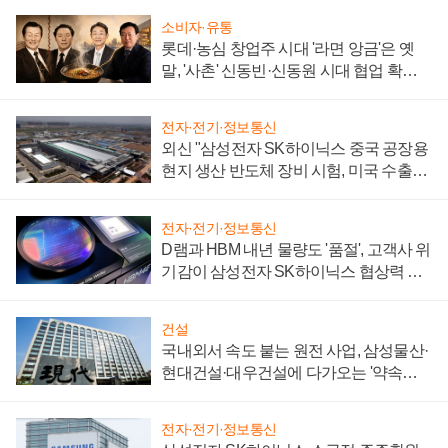
소비자·유통
롯데·농심 창업주 시대 '라면 앙금'은 옛
말, '사촌' 신동빈·신동원 시대 협업 확대
일로
전자·전기·정보통신
외신 "삼성전자 SK하이닉스 중국 공장용
현지 생산 반도체 장비 시험, 미국 수출통
제 대비"
전자·전기·정보통신
D램과 HBM 내년 물량도 '품절', 고객사 위
기감이 삼성전자 SK하이닉스 협상력 더
키워
건설
국내외서 속도 붙는 원전 사업, 삼성물산·
현대건설·대우건설에 다가오는 '약속의
시간'
전자·전기·정보통신