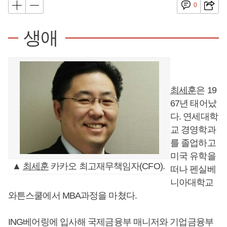
0
생애
최세훈
은 19
67년 태어났
다. 연세대학
교 경영학과
를 졸업하고
미국 유학을
▲
최세훈
카카오 최고재무책임자(CFO).
떠나 펜실베
니아대학교
와튼스쿨에서 MBA과정을 마쳤다.
ING베어링에 입사해 국제금융부 매니저와 기업금융부