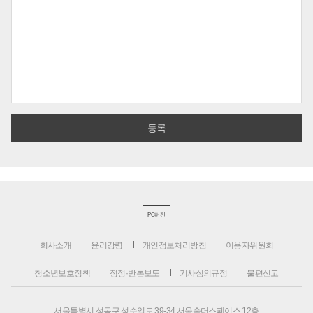
PC버전
회사소개
윤리강령
개인정보처리방침
이용자위원회
청소년보호정책
정정·반론보도
기사심의규정
불편신고
서울특별시 성동구 성수일로 39-34 서울숲더스페이스 12층