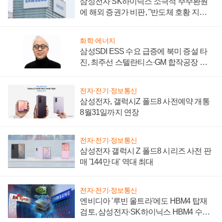
삼성전자 SK하이닉스 소극적 주주환원
에 해외 증권가 비판, "반도체 호황 지속
성 의문"
화학·에너지
삼성SDI ESS 수요 급증에 북미 증설 타
진, 최주선 스텔란티스·GM 합작공장 건
설 재추진하나
전자·전기·정보통신
삼성전자, 갤럭시Z 폴드8 사전예약 개통
8월31일까지 연장
전자·전기·정보통신
삼성전자 갤럭시 Z 폴드8 시리즈 사전 판
매 '144만 대' 역대 최대
전자·전기·정보통신
엔비디아 '루빈 울트라'에도 HBM4 탑재
검토, 삼성전자·SK하이닉스 HBM4 수율