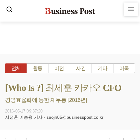
전체
활동
비전
사건
기타
어록
[Who Is ?] 최세훈 카카오 CFO
경영효율화에 능한 재무통 [2016년]
2016-05-17 09:37:20
서정훈 이승용 기자 - seojh85@businesspost.co.kr