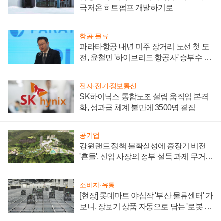
극저온 히트펌프 개발하기로
항공·물류
파라타항공 내년 미주 장거리 노선 첫 도
전, 윤철민 '하이브리드 항공사' 승부수 통
할까
전자·전기·정보통신
SK하이닉스 통합노조 설립 움직임 본격
화, 성과급 체계 불만에 3500명 결집
공기업
강원랜드 정책 불확실성에 중장기 비전
'흔들', 신임 사장의 정부 설득 과제 무거워
져
소비자·유통
[현장] 롯데마트 야심작 '부산 물류센터' 가
보니, 장보기 상품 자동으로 담는 '로봇 40
0대' 장관