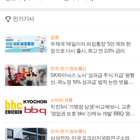
인기기사
금융
우체국 '매일이자 파킹통장' 5만 계좌 한
정으로 다시 출시, 최고 연 2.0% 금리
전자·전기·정보통신
SK하이닉스 노사 '성과급 주식 지급' 평행
선, 곽노정 'N% 성과급' 법적 논란 벗을지
주목
소비자·유통
치킨3사 '가맹점 상생' 비교해보니, 교촌
'영업권 보호'·bhc '신메뉴 개발'·BBQ '원가
부담'
전자·전기·정보통신
삼성전자, 미국 오크리지국립연구소와