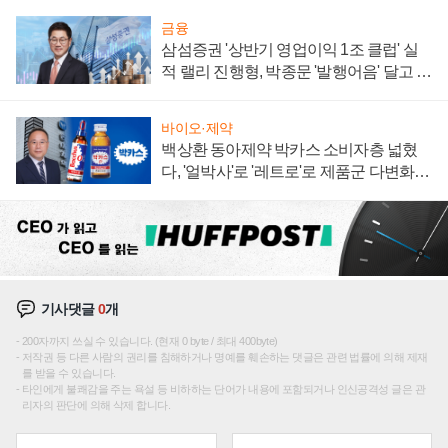
금융
삼섬증권 '상반기 영업이익 1조 클럽' 실
적 랠리 진행형, 박종문 '발행어음' 달고 연
임 향하나
바이오·제약
백상환 동아제약 박카스 소비자층 넓혔
다, '얼박사'로 '레트로'로 제품군 다변화
주효
기사댓글
0
개
200자까지 쓰실 수 있습니다. (현재 0 byte / 최대 400byte)
저작권 등 다른 사람의 권리를 침해하거나 명예를 훼손하는 댓글은 관련 법률에 의해 제재
를 받을 수 있습니다.
타인에게 불쾌감을 주는 욕설 등 비하하는 단어가 내용에 포함되거나 인신공격성 글은 관
리자의 판단에 의해 삭제 합니다.