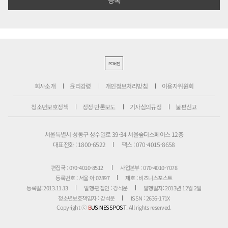
PC버전
회사소개
윤리강령
개인정보처리방침
이용자위원회
청소년보호정책
정정·반론보도
기사심의규정
불편신고
서울특별시 성동구 성수일로 39-34 서울숲더스페이스 12층
대표전화 : 1800-6522
팩스 : 070-4015-8658
편집국 : 070-4010-8512
사업본부 : 070-4010-7078
등록번호 : 서울 아 02897
제호 : 비즈니스포스트
등록일: 2013.11.13
발행·편집인 : 강석운
발행일자: 2013년 12월 2일
청소년보호책임자 : 강석운
ISSN : 2636-171X
Copyright ⓒ
B
USINESSPOST
. All rights reserved.