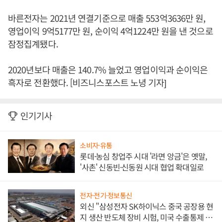
바른전자는 2021년 연결기준으로 매출 553억3636만 원,
영업이익 9억5177만 원, 순이익 4억1224만 원을 낸 것으로
잠정집계됐다.
2020년보다 매출은 140.7% 늘었고 영업이익과 순이익은
흑자로 전환했다. [비즈니스포스트 노녕 기자]
인기기사
소비자·유통
롯데·농심 창업주 시대 '라면 앙금'은 옛말,
'사촌' 신동빈·신동원 시대 협업 확대일로
전자·전기·정보통신
외신 "삼성전자 SK하이닉스 중국 공장용 현
지 생산 반도체 장비 시험, 미국 수출통제 대