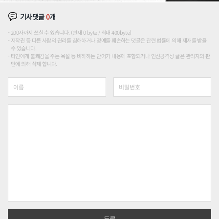
기사댓글
0
개
200자까지 쓰실 수 있습니다. (현재 0 byte / 최대 400byte)
저작권 등 다른 사람의 권리를 침해하거나 명예를 훼손하는 댓글은 관련 법률에 의해 제재를 받을
수 있습니다.
타인에게 불쾌감을 주는 욕설 등 비하하는 단어가 내용에 포함되거나 인신공격성 글은 관리자의 판
단에 의해 삭제 합니다.