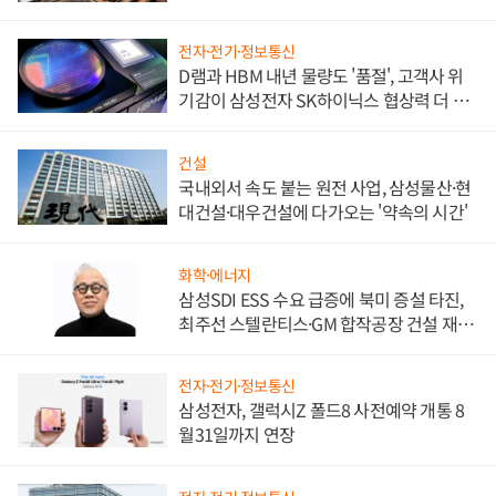
비"
전자·전기·정보통신
D램과 HBM 내년 물량도 '품절', 고객사 위
기감이 삼성전자 SK하이닉스 협상력 더 키
워
건설
국내외서 속도 붙는 원전 사업, 삼성물산·현
대건설·대우건설에 다가오는 '약속의 시간'
화학·에너지
삼성SDI ESS 수요 급증에 북미 증설 타진,
최주선 스텔란티스·GM 합작공장 건설 재추
진하나
전자·전기·정보통신
삼성전자, 갤럭시Z 폴드8 사전예약 개통 8
월31일까지 연장