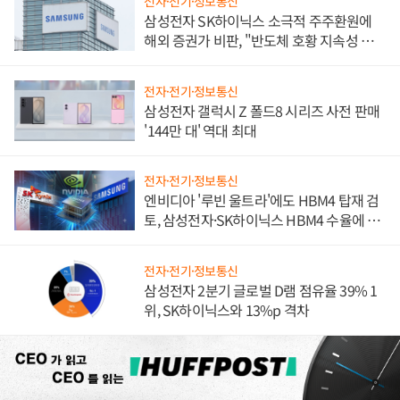
전자·전기·정보통신
삼성전자 SK하이닉스 소극적 주주환원에
해외 증권가 비판, "반도체 호황 지속성 의
문"
전자·전기·정보통신
삼성전자 갤럭시 Z 폴드8 시리즈 사전 판매
'144만 대' 역대 최대
전자·전기·정보통신
엔비디아 '루빈 울트라'에도 HBM4 탑재 검
토, 삼성전자·SK하이닉스 HBM4 수율에 주
도권 갈린다
전자·전기·정보통신
삼성전자 2분기 글로벌 D램 점유율 39% 1
위, SK하이닉스와 13%p 격차