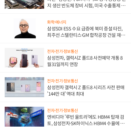
지 생산 반도체 장비 시험, 미국 수출통제 대
비"
화학·에너지
삼성SDI ESS 수요 급증에 북미 증설 타진,
최주선 스텔란티스·GM 합작공장 건설 재추
진하나
전자·전기·정보통신
삼성전자, 갤럭시Z 폴드8 사전예약 개통 8
월31일까지 연장
전자·전기·정보통신
삼성전자 갤럭시 Z 폴드8 시리즈 사전 판매
'144만 대' 역대 최대
전자·전기·정보통신
엔비디아 '루빈 울트라'에도 HBM4 탑재 검
토, 삼성전자·SK하이닉스 HBM4 수율에 주
도권 갈린다