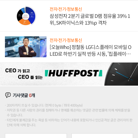
전자·전기·정보통신
삼성전자 2분기 글로벌 D램 점유율 39% 1
위, SK하이닉스와 13%p 격차
전자·전기·정보통신
[오늘Who] 정철동 LG디스플레이 모바일 O
LED로 하반기 실적 반등 시동, '칩플레이
션'에 가격 인하 압박은 부담
기사댓글
0
개
200자까지 쓰실 수 있습니다. (현재 0 byte / 최대 400byte)
저작권 등 다른 사람의 권리를 침해하거나 명예를 훼손하는 댓글은 관련 법률에 의해 제재를 받을
수 있습니다.
타인에게 불쾌감을 주는 욕설 등 비하하는 단어가 내용에 포함되거나 인신공격성 글은 관리자의 판
단에 의해 삭제 합니다.