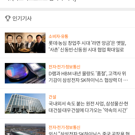
인기기사
소비자·유통
롯데·농심 창업주 시대 '라면 앙금'은 옛말,
'사촌' 신동빈·신동원 시대 협업 확대일로
전자·전기·정보통신
D램과 HBM 내년 물량도 '품절', 고객사 위
기감이 삼성전자 SK하이닉스 협상력 더 키
워
건설
국내외서 속도 붙는 원전 사업, 삼성물산·현
대건설·대우건설에 다가오는 '약속의 시간'
전자·전기·정보통신
외신 "삼성전자 SK하이닉스 중국 공장용 현