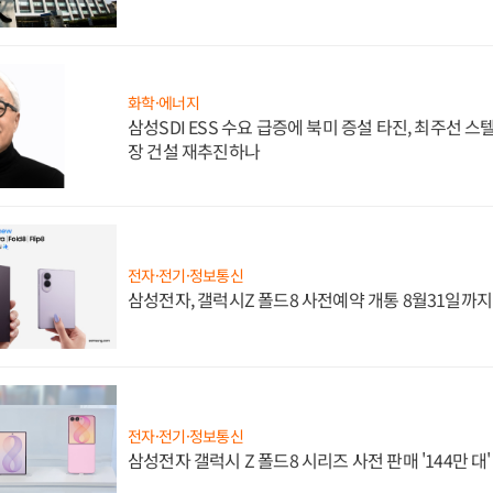
화학·에너지
삼성SDI ESS 수요 급증에 북미 증설 타진, 최주선 
장 건설 재추진하나
전자·전기·정보통신
삼성전자, 갤럭시Z 폴드8 사전예약 개통 8월31일까
전자·전기·정보통신
삼성전자 갤럭시 Z 폴드8 시리즈 사전 판매 '144만 대