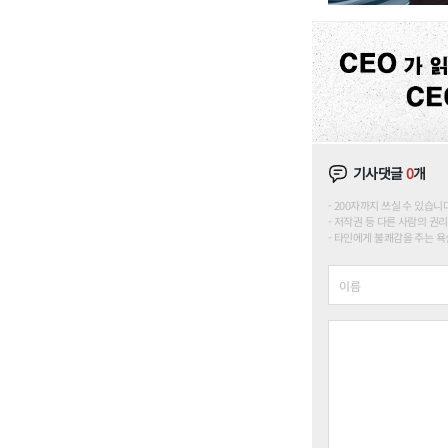
기사댓글
0
개
200자까지 쓰실 수 있습니다. (
저작권 등 다른 사람의 권리
타인에게 불쾌감을 주는 욕설