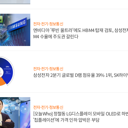
전자·전기·정보통신
엔비디아 '루빈 울트라'에도 HBM4 탑재 검토, 삼성전
M4 수율에 주도권 갈린다
전자·전기·정보통신
삼성전자 2분기 글로벌 D램 점유율 39% 1위, SK하이
전자·전기·정보통신
[오늘Who] 정철동 LG디스플레이 모바일 OLED로 하
'칩플레이션'에 가격 인하 압박은 부담