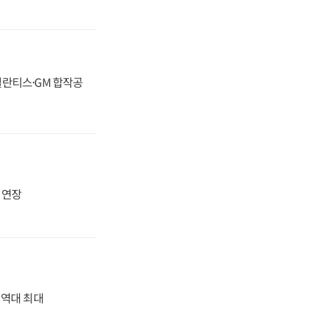
스텔란티스·GM 합작공
지 연장
' 역대 최대