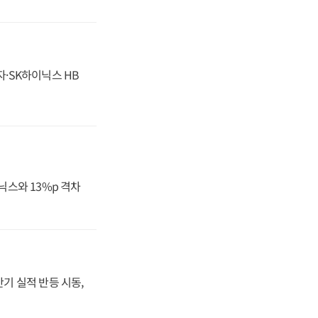
자·SK하이닉스 HB
닉스와 13%p 격차
반기 실적 반등 시동,