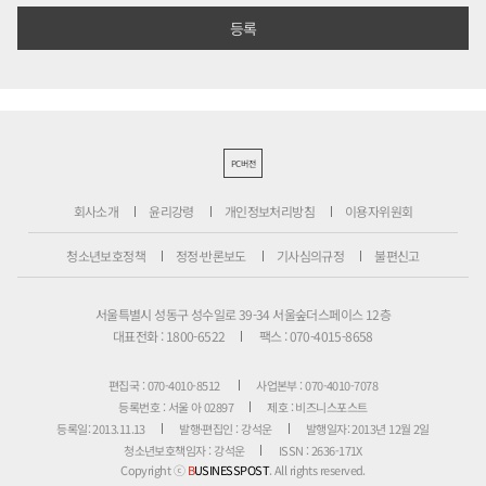
PC버전
회사소개
윤리강령
개인정보처리방침
이용자위원회
청소년보호정책
정정·반론보도
기사심의규정
불편신고
서울특별시 성동구 성수일로 39-34 서울숲더스페이스 12층
대표전화 : 1800-6522
팩스 : 070-4015-8658
편집국 : 070-4010-8512
사업본부 : 070-4010-7078
등록번호 : 서울 아 02897
제호 : 비즈니스포스트
등록일: 2013.11.13
발행·편집인 : 강석운
발행일자: 2013년 12월 2일
청소년보호책임자 : 강석운
ISSN : 2636-171X
Copyright ⓒ
B
USINESSPOST
. All rights reserved.