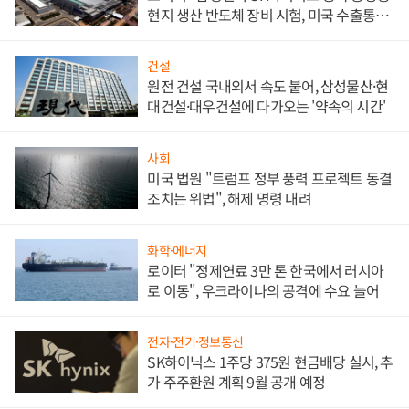
현지 생산 반도체 장비 시험, 미국 수출통제
대비"
건설
원전 건설 국내외서 속도 붙어, 삼성물산·현
대건설·대우건설에 다가오는 '약속의 시간'
사회
미국 법원 "트럼프 정부 풍력 프로젝트 동결
조치는 위법", 해제 명령 내려
화학·에너지
로이터 "정제연료 3만 톤 한국에서 러시아
로 이동", 우크라이나의 공격에 수요 늘어
전자·전기·정보통신
SK하이닉스 1주당 375원 현금배당 실시, 추
가 주주환원 계획 9월 공개 예정