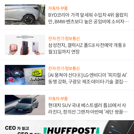
자동차·부품
BYD코리아 가격 앞세워 수입차 4위 올랐지
만, BMW·벤츠보다 높은 공임비에 소비자
불만 폭발
전자·전기·정보통신
삼성전자, 갤럭시Z 폴드8 사전예약 개통 8
월31일까지 연장
전자·전기·정보통신
[AI 뭉쳐야 산다⑧] LG·엔비디아 '피지컬 AI'
동맹 강화, 구광모 제조·데이터·기술 결집
해 종합 로보틱스 기업으로
자동차·부품
현대차 SUV 국내 베스트셀러 톱10에서 사
라진다, 정의선 그랜저·아반떼 '세단 쌍끌
이'로 내수 방어