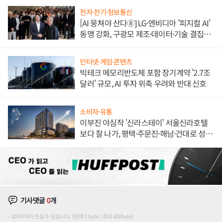
전자·전기·정보통신
[AI 뭉쳐야 산다⑧] LG·엔비디아 '피지컬 AI'
동맹 강화, 구광모 제조·데이터·기술 결집
해 종합 로보틱스 기업으로
인터넷·게임·콘텐츠
빅테크 메모리반도체 포함 장기계약 '2.7조
달러' 규모, AI 투자 위축 우려와 반대 신호
소비자·유통
이부진 야심작 '신라스테이' 서울신라호텔
보다 잘 나가, 평택·주문진·해남·건대로 성
장판 더 넓힌다
기사댓글
0
개
200자까지 쓰실 수 있습니다. (현재 0 byte / 최대 400byte)