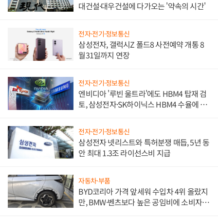
대건설·대우건설에 다가오는 '약속의 시간'
전자·전기·정보통신
삼성전자, 갤럭시Z 폴드8 사전예약 개통 8
월31일까지 연장
전자·전기·정보통신
엔비디아 '루빈 울트라'에도 HBM4 탑재 검
토, 삼성전자·SK하이닉스 HBM4 수율에 주
도권 갈린다
전자·전기·정보통신
삼성전자 넷리스트와 특허분쟁 매듭, 5년 동
안 최대 1.3조 라이선스비 지급
자동차·부품
BYD코리아 가격 앞세워 수입차 4위 올랐지
만, BMW·벤츠보다 높은 공임비에 소비자
불만 폭발