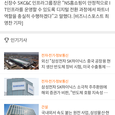
신장수 SKC&C 인프라그룹장은 “NS홈쇼핑이 안정적으로 I
T인프라를 운영할 수 있도록 디지털 전환 과정에서 파트너
역할을 충실히 수행하겠다”고 말했다. [비즈니스포스트 최
영찬 기자]
인기기사
전자·전기·정보통신
외신 "삼성전자 SK하이닉스 중국 공장용 현
지 생산 반도체 장비 시험, 미국 수출통제 대
비"
전자·전기·정보통신
삼성전자 SK하이닉스 소극적 주주환원에
해외 증권가 비판, "반도체 호황 지속성 의
문"
건설
국내외서 속도 붙는 원전 사업, 삼성물산·현