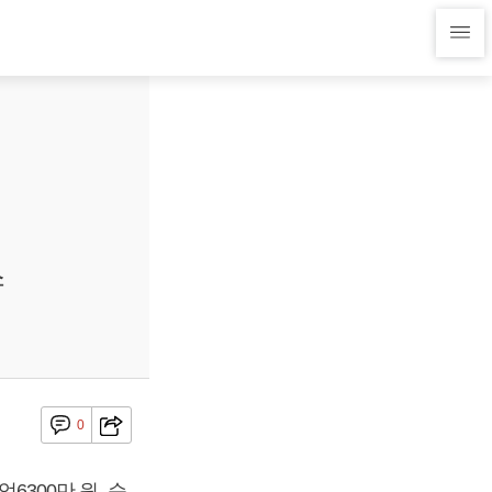
스
0
6300만 원, 순