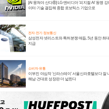
[AI 뭉쳐야 산다⑧] LG·엔비디아 '피지컬 AI' 동맹 
이터·기술 결집해 종합 로보틱스 기업으로
전자·전기·정보통신
삼성전자 넷리스트와 특허분쟁 매듭, 5년 동안 최대
지급
소비자·유통
이부진 야심작 '신라스테이' 서울신라호텔보다 잘 나
해남·건대로 성장판 더 넓힌다