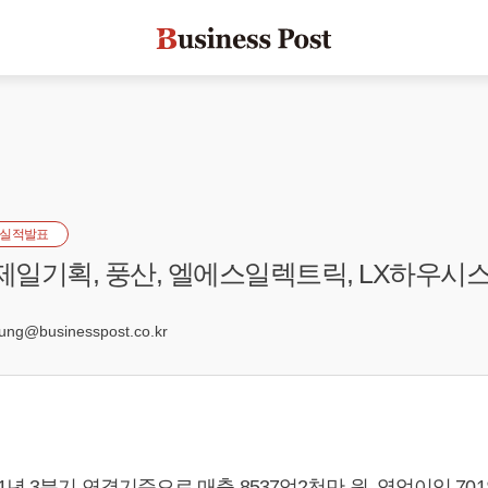
실적발표
 제일기획, 풍산, 엘에스일렉트릭, LX하우시
4
g@businesspost.co.kr
년 3분기 연결기준으로 매출 8537억2천만 원, 영업이익 701억