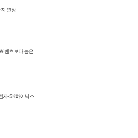
까지 연장
MW·벤츠보다 높은
성전자·SK하이닉스