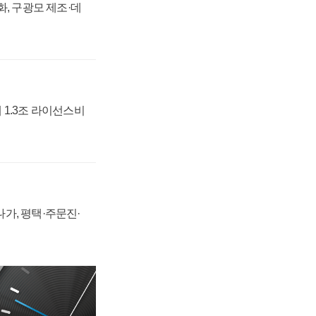
강화, 구광모 제조·데
 1.3조 라이선스비
가, 평택·주문진·