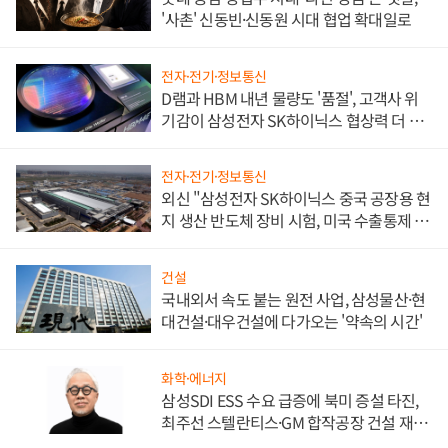
'사촌' 신동빈·신동원 시대 협업 확대일로
전자·전기·정보통신
D램과 HBM 내년 물량도 '품절', 고객사 위
기감이 삼성전자 SK하이닉스 협상력 더 키
워
전자·전기·정보통신
외신 "삼성전자 SK하이닉스 중국 공장용 현
지 생산 반도체 장비 시험, 미국 수출통제 대
비"
건설
국내외서 속도 붙는 원전 사업, 삼성물산·현
대건설·대우건설에 다가오는 '약속의 시간'
화학·에너지
삼성SDI ESS 수요 급증에 북미 증설 타진,
최주선 스텔란티스·GM 합작공장 건설 재추
진하나