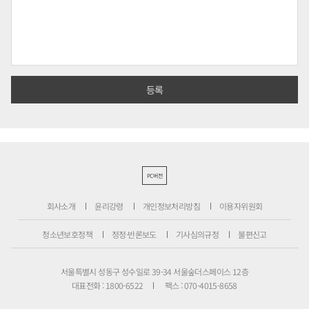
PC버전
회사소개
윤리강령
개인정보처리방침
이용자위원회
청소년보호정책
정정·반론보도
기사심의규정
불편신고
서울특별시 성동구 성수일로 39-34 서울숲더스페이스 12층
대표전화 : 1800-6522
팩스 : 070-4015-8658