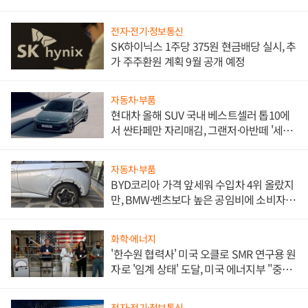
전자·전기·정보통신
SK하이닉스 1주당 375원 현금배당 실시, 추
가 주주환원 계획 9월 공개 예정
자동차·부품
현대차 올해 SUV 국내 베스트셀러 톱10에
서 싼타페만 자리매김, 그랜저·아반떼 '세단
쌍끌이'로 내수 방어
자동차·부품
BYD코리아 가격 앞세워 수입차 4위 올랐지
만, BMW·벤츠보다 높은 공임비에 소비자
불만 폭발
화학·에너지
'한수원 협력사' 미국 오클로 SMR 연구용 원
자로 '임계 상태' 도달, 미국 에너지부 "중요
한 이정표"
전자·전기·정보통신