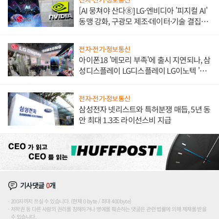
[AI 뭉쳐야 산다⑧] LG·엔비디아 '피지컬 AI'
동맹 강화, 구광모 제조·데이터·기술 결집
해 종합 로보틱스 기업으로
전자·전기·정보통신
아이폰18 '메모리 부족'에 출시 지연되나, 삼
성디스플레이 LG디스플레이 LG이노텍 '탈
애플' 수익 다각화 속도
전자·전기·정보통신
삼성전자 넷리스트와 특허분쟁 매듭, 5년 동
안 최대 1.3조 라이선스비 지급
기사댓글
0
개
200자까지 쓰실 수 있습니다. (현재 0 byte / 최대 400byte)
저작권 등 다른 사람의 권리를 침해하거나 명예를 훼손하는 댓글은 관련 법률에 의해 제재를 받을
수 있습니다.