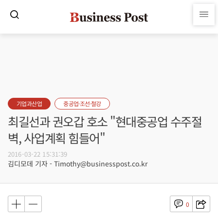
기업과산업
중공업·조선·철강
최길선과 권오갑 호소 "현대중공업 수주절
벽, 사업계획 힘들어"
2016-03-22 15:31:39
김디모데 기자 - Timothy@businesspost.co.kr
0