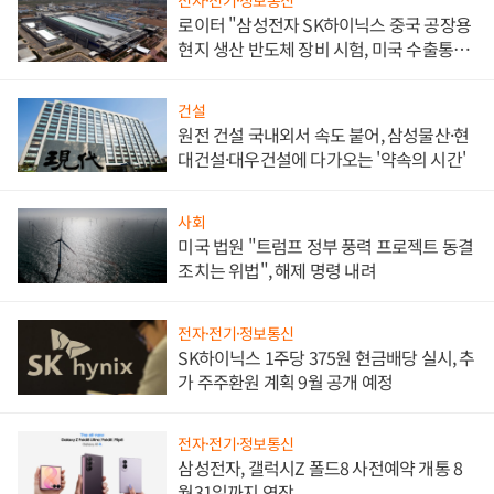
로이터 "삼성전자 SK하이닉스 중국 공장용
현지 생산 반도체 장비 시험, 미국 수출통제
대비"
건설
원전 건설 국내외서 속도 붙어, 삼성물산·현
대건설·대우건설에 다가오는 '약속의 시간'
사회
미국 법원 "트럼프 정부 풍력 프로젝트 동결
조치는 위법", 해제 명령 내려
전자·전기·정보통신
SK하이닉스 1주당 375원 현금배당 실시, 추
가 주주환원 계획 9월 공개 예정
전자·전기·정보통신
삼성전자, 갤럭시Z 폴드8 사전예약 개통 8
월31일까지 연장