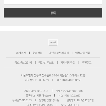
PC버전
회사소개
윤리강령
개인정보처리방침
이용자위원회
청소년보호정책
정정·반론보도
기사심의규정
불편신고
서울특별시 성동구 성수일로 39-34 서울숲더스페이스 12층
대표전화 : 1800-6522
팩스 : 070-4015-8658
편집국 : 070-4010-8512
사업본부 : 070-4010-7078
등록번호 : 서울 아 02897
제호 : 비즈니스포스트
등록일: 2013.11.13
발행·편집인 : 강석운
발행일자: 2013년 12월 2일
청소년보호책임자 : 강석운
ISSN : 2636-171X