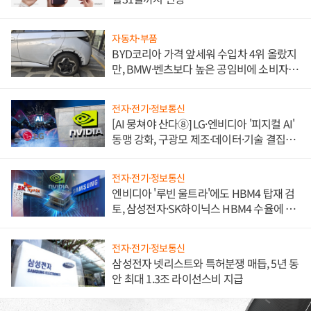
자동차·부품
BYD코리아 가격 앞세워 수입차 4위 올랐지
만, BMW·벤츠보다 높은 공임비에 소비자
불만 폭발
전자·전기·정보통신
[AI 뭉쳐야 산다⑧] LG·엔비디아 '피지컬 AI'
동맹 강화, 구광모 제조·데이터·기술 결집
해 종합 로보틱스 기업으로
전자·전기·정보통신
엔비디아 '루빈 울트라'에도 HBM4 탑재 검
토, 삼성전자·SK하이닉스 HBM4 수율에 주
도권 갈린다
전자·전기·정보통신
삼성전자 넷리스트와 특허분쟁 매듭, 5년 동
안 최대 1.3조 라이선스비 지급