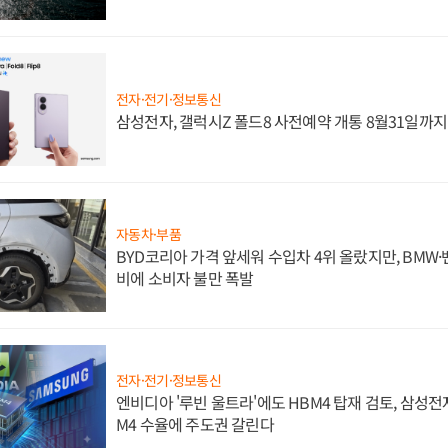
전자·전기·정보통신
삼성전자, 갤럭시Z 폴드8 사전예약 개통 8월31일까
자동차·부품
BYD코리아 가격 앞세워 수입차 4위 올랐지만, BMW
비에 소비자 불만 폭발
전자·전기·정보통신
엔비디아 '루빈 울트라'에도 HBM4 탑재 검토, 삼성전
M4 수율에 주도권 갈린다