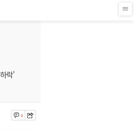
'하락'
0