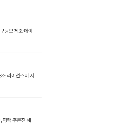
화, 구광모 제조·데이
.3조 라이선스비 지
, 평택·주문진·해