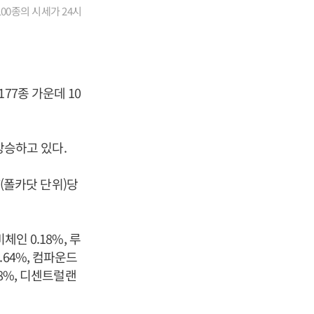
00종의 시세가 24시
77종 가운데 10
 상승하고 있다.
T(폴카닷 단위)당
인 0.18%, 루
2.64%, 컴파운드
.38%, 디센트럴랜