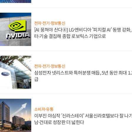
전자·전기·정보통신
[AI 뭉쳐야 산다⑧] LG·엔비디아 '피지컬 AI' 동맹 강
터·기술 결집해 종합 로보틱스 기업으로
전자·전기·정보통신
삼성전자 넷리스트와 특허분쟁 매듭, 5년 동안 최대 1
급
소비자·유통
이부진 야심작 '신라스테이' 서울신라호텔보다 잘 나가
남·건대로 성장판 더 넓힌다