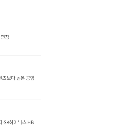
지 연장
·벤츠보다 높은 공임
자·SK하이닉스 HB