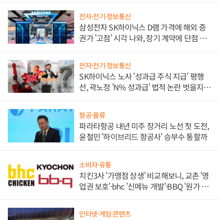
전자·전기·정보통신
삼성전자 SK하이닉스 D램 가격에 해외 증
권가 '고점' 시각 나와, 장기 계약에 단점 부
각
전자·전기·정보통신
SK하이닉스 노사 '성과급 주식 지급' 평행
선, 곽노정 'N% 성과급' 법적 논란 벗을지 주
목
항공·물류
파라타항공 내년 미주 장거리 노선 첫 도전,
윤철민 '하이브리드 항공사' 승부수 통할까
소비자·유통
치킨3사 '가맹점 상생' 비교해보니, 교촌 '영
업권 보호'·bhc '신메뉴 개발'·BBQ '원가 부
담'
인터넷·게임·콘텐츠