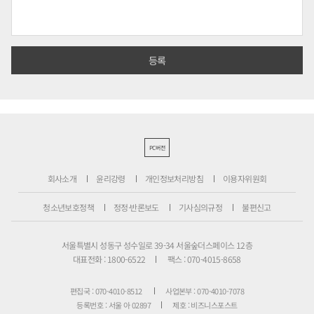
PC버전
회사소개
윤리강령
개인정보처리방침
이용자위원회
청소년보호정책
정정·반론보도
기사심의규정
불편신고
서울특별시 성동구 성수일로 39-34 서울숲더스페이스 12층
대표전화 : 1800-6522
팩스 : 070-4015-8658
편집국 : 070-4010-8512
사업본부 : 070-4010-7078
등록번호 : 서울 아 02897
제호 : 비즈니스포스트