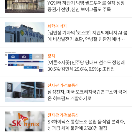
YG엔터 하반기 빅뱅 월드투어로 실적 성장
증권가 전망, 신인 보이그룹도 주목
화학·에너지
[김민정 기자의 '코스뽀'] 지엔씨에너지 AI 붐
에 비상발전기 호황, 안병철 친환경 에너지
발전전문기업 향한다
정치
[여론조사꽃] 민주당 당대표 선호도 정청래
30.5%·김민석 29.6%, 0.9%p 초접전
전자·전기·정보통신
삼성전자, 미국 오크리지국립연구소와 극저
온 히트펌프 개발하기로
전자·전기·정보통신
SK하이닉스 통합노조 설립 움직임 본격화,
성과급 체계 불만에 3500명 결집