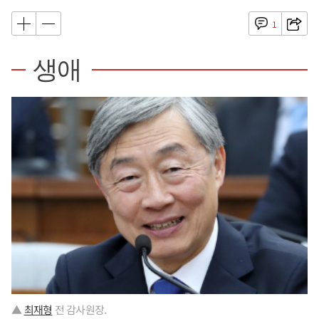
1
생애
▲
최재형
전 감사원장.