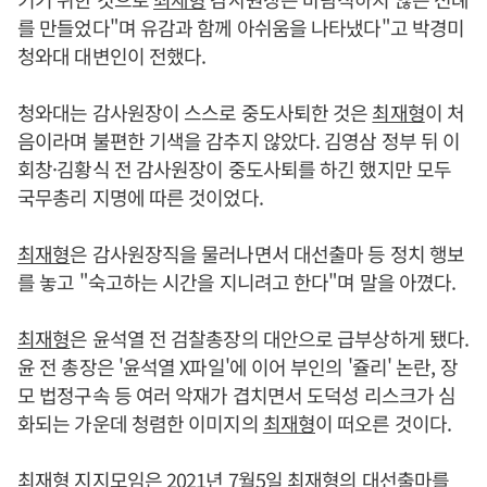
를 만들었다"며 유감과 함께 아쉬움을 나타냈다"고 박경미
청와대 대변인이 전했다.
청와대는 감사원장이 스스로 중도사퇴한 것은
최재형
이 처
음이라며 불편한 기색을 감추지 않았다. 김영삼 정부 뒤 이
회창·김황식 전 감사원장이 중도사퇴를 하긴 했지만 모두
국무총리 지명에 따른 것이었다.
최재형
은 감사원장직을 물러나면서 대선출마 등 정치 행보
를 놓고 "숙고하는 시간을 지니려고 한다"며 말을 아꼈다.
최재형
은 윤석열 전 검찰총장의 대안으로 급부상하게 됐다.
윤 전 총장은 '윤석열 X파일'에 이어 부인의 '쥴리' 논란, 장
모 법정구속 등 여러 악재가 겹치면서 도덕성 리스크가 심
화되는 가운데 청렴한 이미지의
최재형
이 떠오른 것이다.
최재형
지지모임은 2021년 7월5일
최재형
의 대선출마를