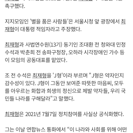
촉구했다.
지지모임인 '별을 품은 사람들'은 서울시청 앞 광장에서
최
재형
이 대통령 적임자라고 주장했다.
최재형
과 사법연수원(13기) 동기인 조대환 전 청와대 민정
수석과 박춘희 전 송파구청장, 오하라 시각장애인 가수 등
이 모임의 공동대표를 맡았다.
조 전 수석은
최재형
을 'J형'이라 부르며 "J형은 약자인지
감수성이 있다. J형이 그동안 보여준 따뜻한 마음씨, 모두
를 아우르는 화합과 희생의 정신으로 제발 약자들, 우리 국
민들 나라를 구해달라"고 말했다.
최재형
은 2021년 7월7일 정치참여를 사실상 공식화했다.
그는 이날 연합뉴스 통화에서 “이 나라와 사회를 위해 어떤