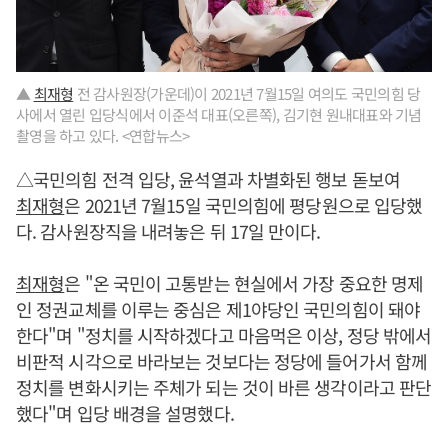
▲
최재형
전 감사원장(가운데)이 2021년 7월15일 여의도 국민의힘 당
사에서 열린 입당식에서 이준석 대표(오른쪽), 김기현 원내대표와 기념
촬영을 하고 있다. <연합뉴스>
△국민의힘 전격 입당, 윤석열과 차별화된 행보 돋보여
최재형
은 2021년 7월15일 국민의힘에 평당원으로 입당했
다. 감사원장직을 내려놓은 뒤 17일 만이다.
최재형
은 "온 국민이 고통받는 현실에서 가장 중요한 명제
인 정권교체를 이루는 중심은 제1야당인 국민의힘이 돼야
한다"며 "정치를 시작하겠다고 마음먹은 이상, 정당 밖에서
비판적 시각으로 바라보는 것보다는 정당에 들어가서 함께
정치를 변화시키는 주체가 되는 것이 바른 생각이라고 판단
했다"며 입당 배경을 설명했다.