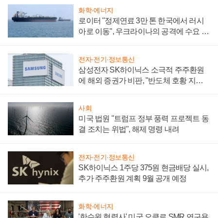
화학·에너지
로이터 "정제연료 3만 톤 한국에서 러시
아로 이동", 우크라이나의 공격에 수요 늘
어
전자·전기·정보통신
삼성전자 SK하이닉스 소극적 주주환원
에 해외 증권가 비판, "반도체 호황 지속
성 의문"
사회
미국 법원 "트럼프 정부 풍력 프로젝트 동
결 조치는 위법", 해제 명령 내려
전자·전기·정보통신
SK하이닉스 1주당 375원 현금배당 실시,
추가 주주환원 계획 9월 공개 예정
화학·에너지
'한수원 협력사' 미국 오클로 SMR 연구용