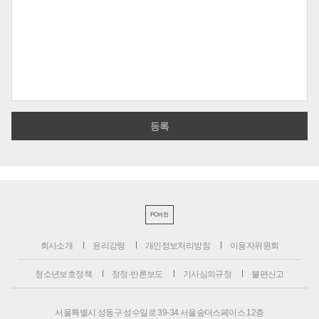
PC버전
회사소개
윤리강령
개인정보처리방침
이용자위원회
청소년보호정책
정정·반론보도
기사심의규정
불편신고
서울특별시 성동구 성수일로 39-34 서울숲더스페이스 12층