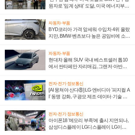
원자로 '임계 상태' 도달, 미국 에너지부
"중요한 이정표"
자동차·부품
BYD코리아 가격 앞세워 수입차 4위 올랐
지만, BMW·벤츠보다 높은 공임비에 소비
자 불만 폭발
자동차·부품
현대차 올해 SUV 국내 베스트셀러 톱10
에서 싼타페만 자리매김, 그랜저·아반떼
'세단 쌍끌이'로 내수 방어
전자·전기·정보통신
[AI 뭉쳐야 산다⑧] LG·엔비디아 '피지컬 A
I' 동맹 강화, 구광모 제조·데이터·기술 결
집해 종합 로보틱스 기업으로
전자·전기·정보통신
아이폰18 '메모리 부족'에 출시 지연되나,
삼성디스플레이 LG디스플레이 LG이노
텍 '탈애플' 수익 다각화 속도