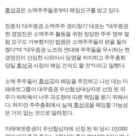
홍성국
은 소액주주들로부터 해임요구를 받고 있다.
정종각 '대우증권 소액주주 권리찾기' 대표는 "대우증권
현 경영진은 소액주주 활동을 위한 정당한 주주 명부 열
람 요구도 거부했지만 법원은 소액주주들의 편을 들어
줬다"며 "대우증권 노조와 연대해 주주들을 무시하는 현
경영진이 선임한 사외이사 임명을 저지하고 주주총회
당일
홍성국
사장의 해임 건의도 할 것"이라고 말했다.
소액 주주들이
홍성국
의 해임을 추진하고 나선 데는 미
래에셋그룹이 대우증권 우선협상대상자로 선정 된 뒤
주가 하락폭이 너무 과도한데 따른 책임을 묻기 위해서
다. 하지만 주주총회에서 실제
홍성국
을 해임할 가능성
은 거의 없는 것으로 알려졌다.
미래에셋증권이 우선협상자에 선정 된 뒤 당시 1만200