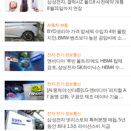
삼성전자, 갤럭시Z 폴드8 사전예약 개통
8월31일까지 연장
자동차·부품
BYD코리아 가격 앞세워 수입차 4위 올랐
지만, BMW·벤츠보다 높은 공임비에 소비
자 불만 폭발
전자·전기·정보통신
엔비디아 '루빈 울트라'에도 HBM4 탑재
검토, 삼성전자·SK하이닉스 HBM4 수율
에 주도권 갈린다
전자·전기·정보통신
[AI 뭉쳐야 산다⑧] LG·엔비디아 '피지컬 A
I' 동맹 강화, 구광모 제조·데이터·기술 결
집해 종합 로보틱스 기업으로
전자·전기·정보통신
삼성전자 넷리스트와 특허분쟁 매듭, 5년
동안 최대 1.3조 라이선스비 지급