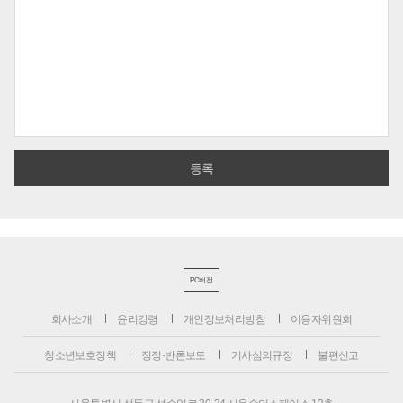
PC버전
회사소개
윤리강령
개인정보처리방침
이용자위원회
청소년보호정책
정정·반론보도
기사심의규정
불편신고