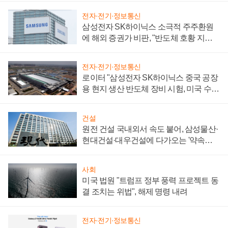
전자·전기·정보통신
삼성전자 SK하이닉스 소극적 주주환원
에 해외 증권가 비판, "반도체 호황 지속
성 의문"
전자·전기·정보통신
로이터 "삼성전자 SK하이닉스 중국 공장
용 현지 생산 반도체 장비 시험, 미국 수출
통제 대비"
건설
원전 건설 국내외서 속도 붙어, 삼성물산·
현대건설·대우건설에 다가오는 '약속의
시간'
사회
미국 법원 "트럼프 정부 풍력 프로젝트 동
결 조치는 위법", 해제 명령 내려
전자·전기·정보통신