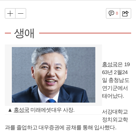
0
생애
홍성국
은 19
63년 2월24
일 충청남도
연기군에서
태어났다.
▲
홍성국
미래에셋대우 사장.
서강대학교
정치외교학
과를 졸업하고 대우증권에 공채를 통해 입사했다.