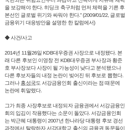
국한되는 위험요인부터 과감하고 신속하게 치유해 체력
을 보강해야 한다. 히딩크 축구처럼 먼저 체력을 기른 후
본선인 글로벌 위기와 싸워야 한다.” (2009/01/22, 글로벌
금융위기 대응방안을 설명한 한 칼럼에서)
◆ 사건/사고
2014년 11월26일 KDB대우증권 사장으로 내정됐다. 본
래 다른 후보인 이영창 전 KDB대우증권 부사장과 황준
호 부사장보다 사장이 될 가능성이 낮다고 분석됐으나
다른 후보자들의 내정 논란이 빚어진 뒤 후보로 뽑혔다.
그러나
홍성국
도 서강금융인회 출신이라는 점 때문에
논란에 휘말렸다.
그가 최종 사장후보로 내정되자 금융권에서 서강금융인
회의 입김이 작용했다는 소문이 돌았다. 서강금융인회
는 박근혜 대통령이 2007년 한나라당 대통령 후보 경선
과정에서 탈락하자 서강대학교 출신의 금융권 동문들이