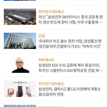
워
전자·전기·정보통신
외신 "삼성전자 SK하이닉스 중국 공장용 현
지 생산 반도체 장비 시험, 미국 수출통제 대
비"
건설
국내외서 속도 붙는 원전 사업, 삼성물산·현
대건설·대우건설에 다가오는 '약속의 시간'
화학·에너지
삼성SDI ESS 수요 급증에 북미 증설 타진,
최주선 스텔란티스·GM 합작공장 건설 재추
진하나
전자·전기·정보통신
삼성전자, 갤럭시Z 폴드8 사전예약 개통 8
월31일까지 연장