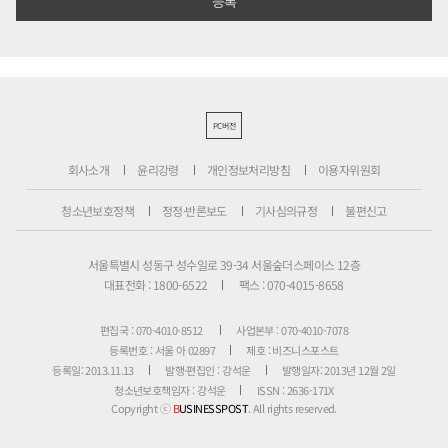
PC버전
회사소개
윤리강령
개인정보처리방침
이용자위원회
청소년보호정책
정정·반론보도
기사심의규정
불편신고
서울특별시 성동구 성수일로 39-34 서울숲더스페이스 12층
대표전화 : 1800-6522
팩스 : 070-4015-8658
편집국 : 070-4010-8512
사업본부 : 070-4010-7078
등록번호 : 서울 아 02897
제호 : 비즈니스포스트
등록일: 2013.11.13
발행·편집인 : 강석운
발행일자: 2013년 12월 2일
청소년보호책임자 : 강석운
ISSN : 2636-171X
Copyright ⓒ
B
USINESSPOST
. All rights reserved.