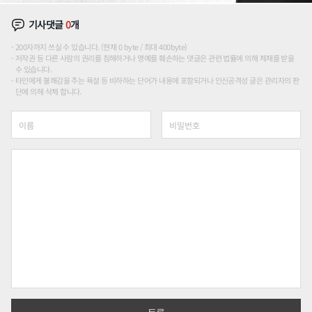
기사댓글
0
개
200자까지 쓰실 수 있습니다. (현재 0 byte / 최대 400byte)
저작권 등 다른 사람의 권리를 침해하거나 명예를 훼손하는 댓글은 관련 법률에 의해 제재를 받을
수 있습니다.
타인에게 불쾌감을 주는 욕설 등 비하하는 단어가 내용에 포함되거나 인신공격성 글은 관리자의 판
단에 의해 삭제 합니다.