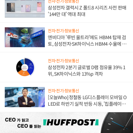
전자·전기·정보통신
삼성전자 갤럭시 Z 폴드8 시리즈 사전 판매
'144만 대' 역대 최대
전자·전기·정보통신
엔비디아 '루빈 울트라'에도 HBM4 탑재 검
토, 삼성전자·SK하이닉스 HBM4 수율에 주
도권 갈린다
전자·전기·정보통신
삼성전자 2분기 글로벌 D램 점유율 39% 1
위, SK하이닉스와 13%p 격차
전자·전기·정보통신
[오늘Who] 정철동 LG디스플레이 모바일 O
LED로 하반기 실적 반등 시동, '칩플레이
션'에 가격 인하 압박은 부담