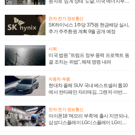
원자로 '임계 상태' 도달, 미국 에너지부
"중요한 이정표"
전자·전기·정보통신
SK하이닉스 1주당 375원 현금배당 실시,
추가 주주환원 계획 9월 공개 예정
사회
미국 법원 "트럼프 정부 풍력 프로젝트 동
결 조치는 위법", 해제 명령 내려
자동차·부품
현대차 올해 SUV 국내 베스트셀러 톱10
에서 싼타페만 자리매김, 그랜저·아반떼
'세단 쌍끌이'로 내수 방어
전자·전기·정보통신
아이폰18 '메모리 부족'에 출시 지연되나,
삼성디스플레이 LG디스플레이 LG이노
텍 '탈애플' 수익 다각화 속도