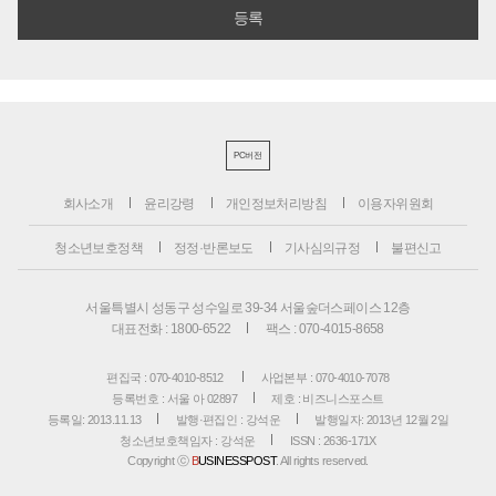
PC버전
회사소개
윤리강령
개인정보처리방침
이용자위원회
청소년보호정책
정정·반론보도
기사심의규정
불편신고
서울특별시 성동구 성수일로 39-34 서울숲더스페이스 12층
대표전화 : 1800-6522
팩스 : 070-4015-8658
편집국 : 070-4010-8512
사업본부 : 070-4010-7078
등록번호 : 서울 아 02897
제호 : 비즈니스포스트
등록일: 2013.11.13
발행·편집인 : 강석운
발행일자: 2013년 12월 2일
청소년보호책임자 : 강석운
ISSN : 2636-171X
Copyright ⓒ
B
USINESSPOST
. All rights reserved.