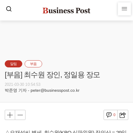
알림
부음
[부음] 최수원 장인, 정일용 장모
2021-03-30 10:54:53
박준영 기자 - peter@businesspost.co.kr
0
△오재성씨 별세, 최수원(KBO 심판위원) 장인상 = 29일,