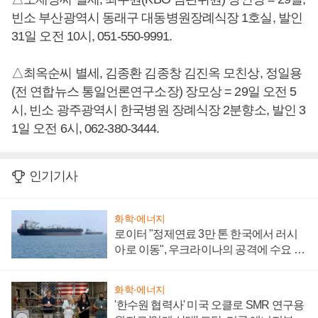
빈소 부산광역시 동래구 대동병원장례식장 1호실, 발인
31일 오전 10시, 051-550-9991.
△최옥순씨 별세, 김종환 김종창 김진옥 모친상, 정일용
(전 연합뉴스 통일언론연구소장) 장모상 = 29일 오전 5
시, 빈소 광주광역시 한국병원 장례식장 2분향소, 발인 3
1일 오전 6시, 062-380-3444.
인기기사
화학·에너지
로이터 "정제연료 3만 톤 한국에서 러시
아로 이동", 우크라이나의 공격에 수요 늘
어
화학·에너지
'한수원 협력사' 미국 오클로 SMR 연구용