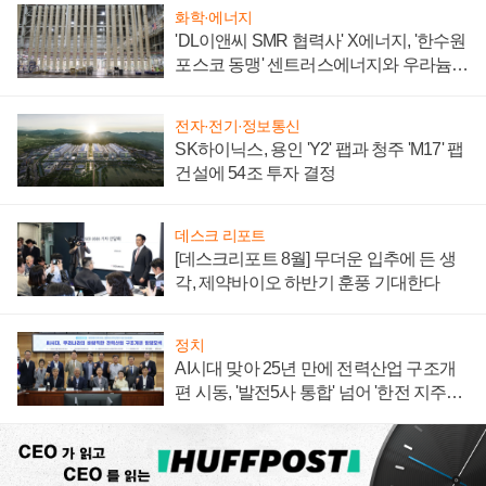
화학·에너지
'DL이앤씨 SMR 협력사' X에너지, '한수원
포스코 동맹' 센트러스에너지와 우라늄
계약 체결
전자·전기·정보통신
SK하이닉스, 용인 'Y2' 팹과 청주 'M17' 팹
건설에 54조 투자 결정
데스크 리포트
[데스크리포트 8월] 무더운 입추에 든 생
각, 제약바이오 하반기 훈풍 기대한다
정치
AI시대 맞아 25년 만에 전력산업 구조개
편 시동, '발전5사 통합' 넘어 '한전 지주사'
재편론도