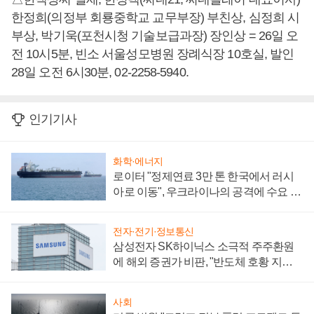
한정희(의정부 회룡중학교 교무부장) 부친상, 심정희 시
부상, 박기욱(포천시청 기술보급과장) 장인상 = 26일 오
전 10시5분, 빈소 서울성모병원 장례식장 10호실, 발인
28일 오전 6시30분, 02-2258-5940.
인기기사
화학·에너지
로이터 "정제연료 3만 톤 한국에서 러시
아로 이동", 우크라이나의 공격에 수요 늘
어
전자·전기·정보통신
삼성전자 SK하이닉스 소극적 주주환원
에 해외 증권가 비판, "반도체 호황 지속
성 의문"
사회