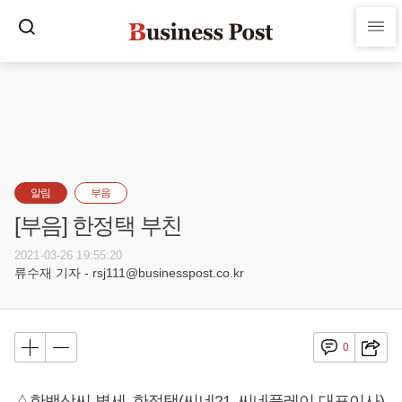
알림
부음
[부음] 한정택 부친
2021-03-26 19:55:20
류수재 기자 - rsj111@businesspost.co.kr
0
△한백상씨 별세, 한정택(씨네21, 씨네플레이 대표이사)