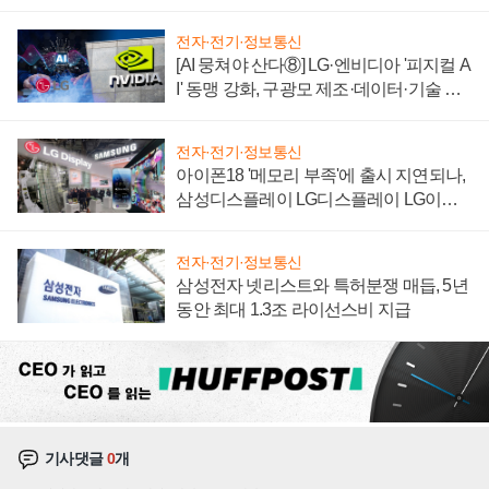
자 불만 폭발
전자·전기·정보통신
[AI 뭉쳐야 산다⑧] LG·엔비디아 '피지컬 A
I' 동맹 강화, 구광모 제조·데이터·기술 결
집해 종합 로보틱스 기업으로
전자·전기·정보통신
아이폰18 '메모리 부족'에 출시 지연되나,
삼성디스플레이 LG디스플레이 LG이노
텍 '탈애플' 수익 다각화 속도
전자·전기·정보통신
삼성전자 넷리스트와 특허분쟁 매듭, 5년
동안 최대 1.3조 라이선스비 지급
기사댓글
0
개