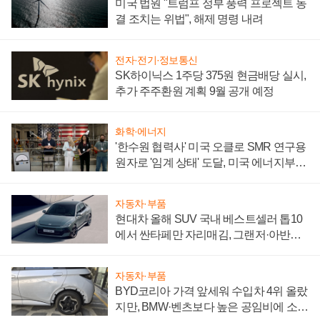
미국 법원 "트럼프 정부 풍력 프로젝트 동
결 조치는 위법", 해제 명령 내려
전자·전기·정보통신
SK하이닉스 1주당 375원 현금배당 실시,
추가 주주환원 계획 9월 공개 예정
화학·에너지
'한수원 협력사' 미국 오클로 SMR 연구용
원자로 '임계 상태' 도달, 미국 에너지부
"중요한 이정표"
자동차·부품
현대차 올해 SUV 국내 베스트셀러 톱10
에서 싼타페만 자리매김, 그랜저·아반떼
'세단 쌍끌이'로 내수 방어
자동차·부품
BYD코리아 가격 앞세워 수입차 4위 올랐
지만, BMW·벤츠보다 높은 공임비에 소비